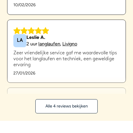
10/02/2026
Leslie A.
LA
2
uur
langlaufen
,
Livigno
Zeer vriendelijke service gaf me waardevolle tips
voor het langlaufen en techniek, een geweldige
ervaring
27/01/2026
Cara M.
Alle 4 reviews bekijken
CM
2
uur
langlaufen
,
Livigno
Als volledige beginners in het langlaufen hebben
we Silvano's vriendelijkheid en geweldige tips
echt gewaardeerd. We hadden een 2 uur durende