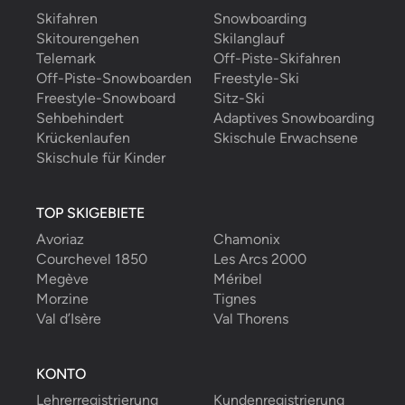
Skifahren
Snowboarding
Skitourengehen
Skilanglauf
Telemark
Off-Piste-Skifahren
Off-Piste-Snowboarden
Freestyle-Ski
Freestyle-Snowboard
Sitz-Ski
Sehbehindert
Adaptives Snowboarding
Krückenlaufen
Skischule Erwachsene
Skischule für Kinder
TOP SKIGEBIETE
Avoriaz
Chamonix
Courchevel 1850
Les Arcs 2000
Megève
Méribel
Morzine
Tignes
Val d’Isère
Val Thorens
KONTO
Lehrerregistrierung
Kundenregistrierung