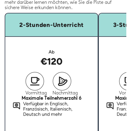
mehr darüber lernen möchten, wie Sie die Piste auf
sichere Weise erkunden können.
2-Stunden-Unterricht
3-Stu
Ab
€120
Vormittag
Nachmittag
Vormi
Maximale Teilnehmerzahl 6
Maxima
Verfügbar in Englisch,
Verfügb
Französisch, Italienisch,
Französ
Deutsch und mehr
Deuts