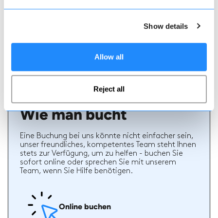
Echte Lehrer Bewertungen
70% aller Ski- und Snowboardstunden auf Maison
Sport werden bewertet. Verifizierte Bewertungen
Show details
von früheren Kunden eines Lehrers bieten wertvolle
Informationen bei der Auswahl eines Lehrers. Sie
können sehen, ob ein Lehrer regelmäßig einen
Allow all
hochwertigen Service bietet und welche Arten von
Ski- oder Snowboardstunden er früher gegeben hat.
Reject all
Wie man bucht
Eine Buchung bei uns könnte nicht einfacher sein,
unser freundliches, kompetentes Team steht Ihnen
stets zur Verfügung, um zu helfen - buchen Sie
sofort online oder sprechen Sie mit unserem
Team, wenn Sie Hilfe benötigen.
Online buchen