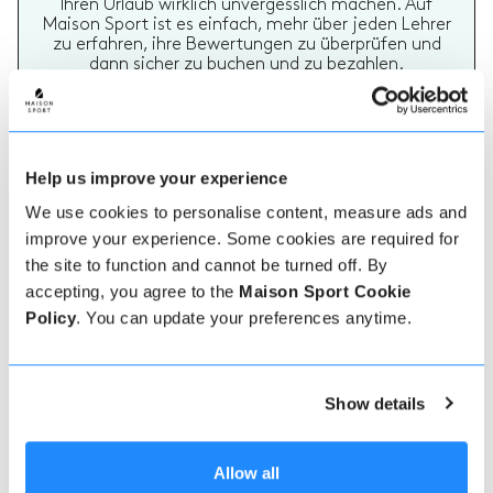
Ihren Urlaub wirklich unvergesslich machen. Auf
Maison Sport ist es einfach, mehr über jeden Lehrer
zu erfahren, ihre Bewertungen zu überprüfen und
dann sicher zu buchen und zu bezahlen.
Help us improve your experience
We use cookies to personalise content, measure ads and
improve your experience. Some cookies are required for
the site to function and cannot be turned off. By
Echte Lehrer Bewertungen
accepting, you agree to the
Maison Sport Cookie
70% aller Ski- und Snowboardstunden auf Maison
Policy
. You can update your preferences anytime.
Sport werden bewertet. Verifizierte Bewertungen
von früheren Kunden eines Lehrers bieten wertvolle
Informationen bei der Auswahl eines Lehrers. Sie
können sehen, ob ein Lehrer regelmäßig einen
hochwertigen Service bietet und welche Arten von
Show details
Ski- oder Snowboardstunden er früher gegeben hat.
Allow all