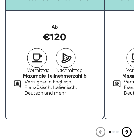
Ab
€120
Vormittag
Nachmittag
Vormi
Maximale Teilnehmerzahl 6
Maxima
Verfügbar in Englisch,
Verfügb
Französisch, Italienisch,
Französ
Deutsch und mehr
Deuts