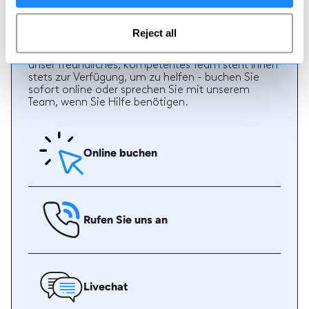
Wie man bucht
Reject all
Eine Buchung bei uns könnte nicht einfacher sein,
unser freundliches, kompetentes Team steht Ihnen
stets zur Verfügung, um zu helfen - buchen Sie
sofort online oder sprechen Sie mit unserem
Team, wenn Sie Hilfe benötigen.
Online buchen
Rufen Sie uns an
Livechat