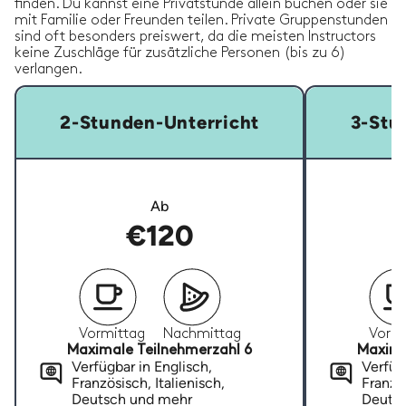
finden. Du kannst eine Privatstunde allein buchen oder sie
mit Familie oder Freunden teilen. Private Gruppenstunden
sind oft besonders preiswert, da die meisten Instructors
keine Zuschläge für zusätzliche Personen (bis zu 6)
verlangen.
2-Stunden-Unterricht
3-Stu
Ab
€120
Vormittag
Nachmittag
Vormi
Maximale Teilnehmerzahl 6
Maxima
Verfügbar in Englisch,
Verfügb
Französisch, Italienisch,
Französ
Deutsch und mehr
Deuts