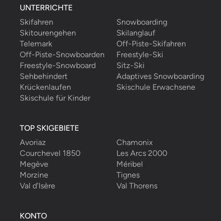
UNTERRICHTE
Skifahren
Snowboarding
Skitourengehen
Skilanglauf
Telemark
Off-Piste-Skifahren
Off-Piste-Snowboarden
Freestyle-Ski
Freestyle-Snowboard
Sitz-Ski
Sehbehindert
Adaptives Snowboarding
Krückenlaufen
Skischule Erwachsene
Skischule für Kinder
TOP SKIGEBIETE
Avoriaz
Chamonix
Courchevel 1850
Les Arcs 2000
Megève
Méribel
Morzine
Tignes
Val d’Isère
Val Thorens
KONTO