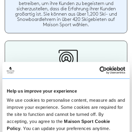
betreiben, um ihre Kunden zu begeistern und
sicherzustellen, dass die Erfahrung ihrer Kunden
großartig ist. Sie können aus über 1,200 Ski- und
Snowboardlehrern in über 420 Skigebieten auf
Maison Sport wählen.
Wählen Sie Ihren Lehrer
Die Bedeutung eines geeigneten Ski- oder
Help us improve your experience
Snowboardlehrers sollte nicht unterschätzt werden.
Ein Lehrer, der Ihren Bedürfnissen entspricht, wird
We use cookies to personalise content, measure ads and
Ihren Urlaub wirklich unvergesslich machen. Auf
improve your experience. Some cookies are required for
Maison Sport ist es einfach, mehr über jeden Lehrer
the site to function and cannot be turned off. By
zu erfahren, ihre Bewertungen zu überprüfen und
dann sicher zu buchen und zu bezahlen.
accepting, you agree to the
Maison Sport Cookie
Policy
. You can update your preferences anytime.