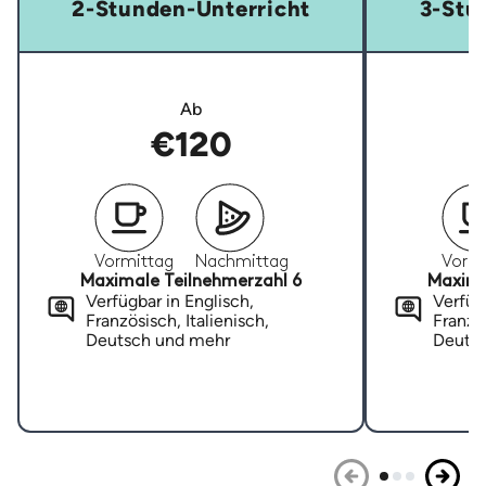
2-Stunden-Unterricht
3-Stu
Ab
€120
Vormittag
Nachmittag
Vormi
Maximale Teilnehmerzahl 6
Maxima
Verfügbar in Englisch,
Verfügb
Französisch, Italienisch,
Französ
Deutsch und mehr
Deuts