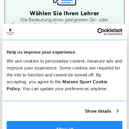
Wählen Sie Ihren Lehrer
Die Bedeutung eines geeigneten Ski- oder
Snowboardlehrers sollte nicht unterschätzt werden.
Ein Lehrer, der Ihren Bedürfnissen entspricht, wird
Ihren Urlaub wirklich unvergesslich machen. Auf
Maison Sport ist es einfach, mehr über jeden Lehrer
zu erfahren, ihre Bewertungen zu überprüfen und
dann sicher zu buchen und zu bezahlen.
Help us improve your experience
We use cookies to personalise content, measure ads and
improve your experience. Some cookies are required for
the site to function and cannot be turned off. By
accepting, you agree to the
Maison Sport Cookie
Policy
. You can update your preferences anytime.
Echte Lehrer Bewertungen
Show details
70% aller Ski- und Snowboardstunden auf Maison
Sport werden bewertet. Verifizierte Bewertungen
von früheren Kunden eines Lehrers bieten wertvolle
Informationen bei der Auswahl eines Lehrers. Sie