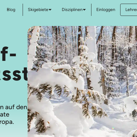
Blog
Skigebiete
Disziplinen
Einloggen
Lehre
f-
tsstunden
n auf den
vate
ropa.