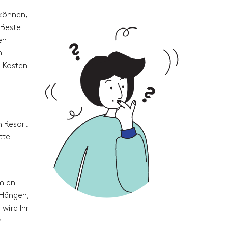
 können,
 Beste
en
n
e Kosten
m Resort
tte
um an
 Hängen,
wird Ihr
m