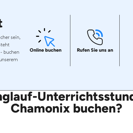
t
cher sein,
steht
Online buchen
Rufen Sie uns an
 - buchen
t unserem
nglauf-Unterrichtsstund
Chamonix buchen?