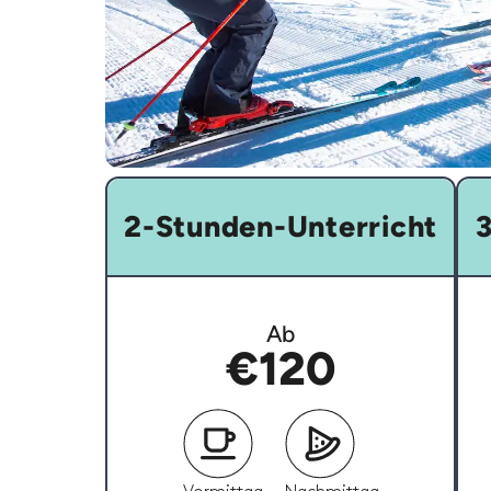
2-Stunden-Unterricht
3
Ab
€120