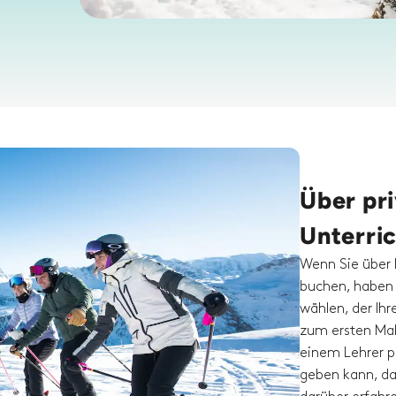
Über pri
Unterri
Wenn Sie über 
buchen, haben 
wählen, der Ih
zum ersten Mal
einem Lehrer pr
geben kann, da