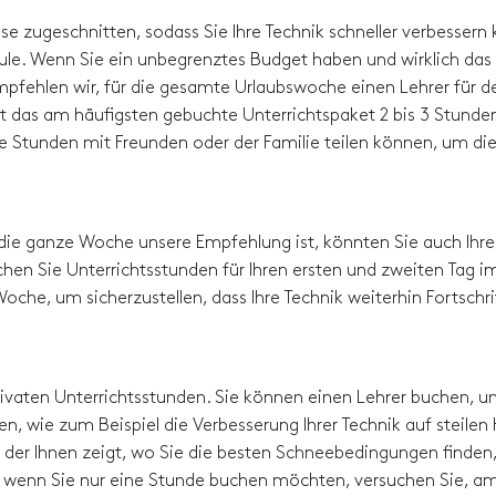
sse zugeschnitten, sodass Sie Ihre Technik schneller verbessern
hule. Wenn Sie ein unbegrenztes Budget haben und wirklich das
pfehlen wir, für die gesamte Urlaubswoche einen Lehrer für d
t das am häufigsten gebuchte Unterrichtspaket 2 bis 3 Stunde
die Stunden mit Freunden oder der Familie teilen können, um di
die ganze Woche unsere Empfehlung ist, könnten Sie auch Ihre
hen Sie Unterrichtsstunden für Ihren ersten und zweiten Tag i
oche, um sicherzustellen, dass Ihre Technik weiterhin Fortschri
 privaten Unterrichtsstunden. Sie können einen Lehrer buchen, 
en, wie zum Beispiel die Verbesserung Ihrer Technik auf steilen
der Ihnen zeigt, wo Sie die besten Schneebedingungen finden, 
p - wenn Sie nur eine Stunde buchen möchten, versuchen Sie, a