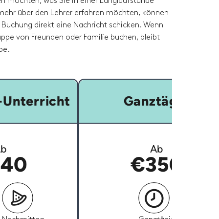
en möchten, was Sie in einer Langlaufstunde
mehr über den Lehrer erfahren möchten, können
r Buchung direkt eine Nachricht schicken. Wenn
ruppe von Freunden oder Familie buchen, bleibt
be.
Unterricht
Ganztägig
b
Ab
40
€350