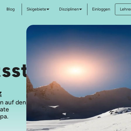
Blog
Skigebiete
Disziplinen
Einloggen
Lehre
tsstunden
z
n auf den
vate
pa.