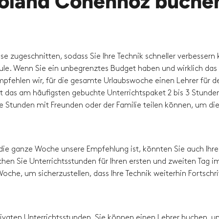
oland Cohennoz buche
sse zugeschnitten, sodass Sie Ihre Technik schneller verbessern
hule. Wenn Sie ein unbegrenztes Budget haben und wirklich das
pfehlen wir, für die gesamte Urlaubswoche einen Lehrer für d
t das am häufigsten gebuchte Unterrichtspaket 2 bis 3 Stunde
die Stunden mit Freunden oder der Familie teilen können, um di
die ganze Woche unsere Empfehlung ist, könnten Sie auch Ihre
hen Sie Unterrichtsstunden für Ihren ersten und zweiten Tag i
oche, um sicherzustellen, dass Ihre Technik weiterhin Fortschri
 privaten Unterrichtsstunden. Sie können einen Lehrer buchen, 