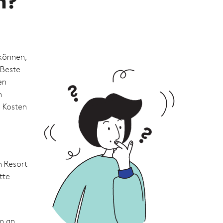
n?
 können,
 Beste
en
n
e Kosten
m Resort
tte
um an