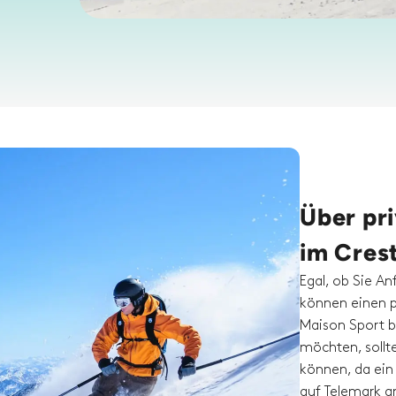
Über pr
im Cres
Egal, ob Sie An
können einen p
Maison Sport b
möchten, sollt
können, da ein
auf Telemark a