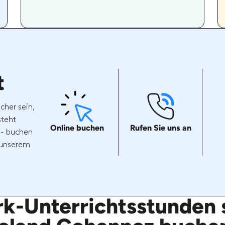
t
cher sein,
steht
Online buchen
Rufen Sie uns an
 - buchen
t unserem
k-Unterrichtsstunden s