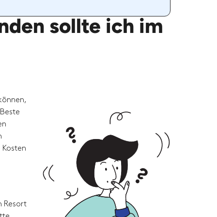
den sollte ich im
 können,
 Beste
en
n
e Kosten
m Resort
tte