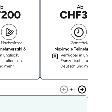
b
Ab
200
CHF350
Nachmittag
Ganztägig
lnehmerzahl 6
Maximale Teilnehmerzahl 6
n Englisch,
Verfügbar in Englisch,
, Italienisch,
Französisch, Italienisch,
nd mehr
Deutsch und mehr