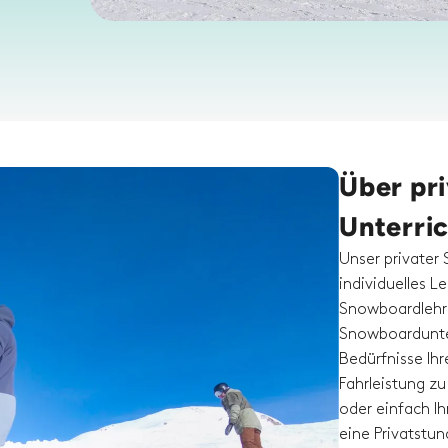
Über pr
Unterri
Unser privater
individuelles L
Snowboardlehre
Snowboardunter
Bedürfnisse Ihr
Fahrleistung zu
oder einfach I
eine Privatstun