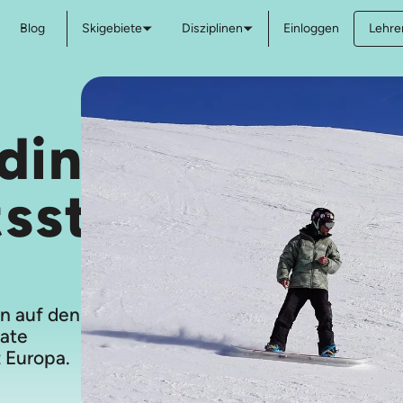
Blog
Skigebiete
Disziplinen
Einloggen
Lehre
ding-
tsstunden
n auf den
vate
 Europa.