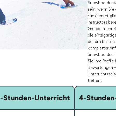
Snowboardunte
sein, wenn Sie
Familienmitglie
Instruktors ber
Gruppe mehr Pe
die einzigarti
der am besten 
kompletter Anf
Snowboarder si
Sie ihre Profil
Bewertungen v
Unterrichtszeit
treffen.
-Stunden-Unterricht
4-Stunden-