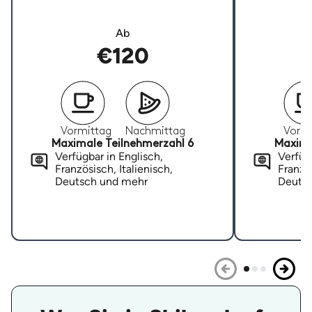
Ab
€120
Vormittag
Nachmittag
Vormi
Maximale Teilnehmerzahl 6
Maxima
Verfügbar in Englisch,
Verfügb
Französisch, Italienisch,
Französ
Deutsch und mehr
Deuts