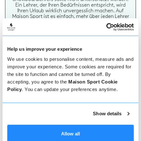
Ein Lehrer, der Ihren Bedürfnissen entspricht, wird
Ihren Urlaub wirklich unvergesslich machen. Auf
Maison Sport ist es einfach, mehr über jeden Lehrer
zu erfahren, ihre Bewertungen zu überprüfen und
dann sicher zu buchen und zu bezahlen.
Help us improve your experience
We use cookies to personalise content, measure ads and
improve your experience. Some cookies are required for
the site to function and cannot be turned off. By
accepting, you agree to the
Maison Sport Cookie
Echte Lehrer Bewertungen
Policy
. You can update your preferences anytime.
70% aller Ski- und Snowboardstunden auf Maison
Sport werden bewertet. Verifizierte Bewertungen
von früheren Kunden eines Lehrers bieten wertvolle
Informationen bei der Auswahl eines Lehrers. Sie
Show details
können sehen, ob ein Lehrer regelmäßig einen
hochwertigen Service bietet und welche Arten von
Ski- oder Snowboardstunden er früher gegeben hat.
Allow all