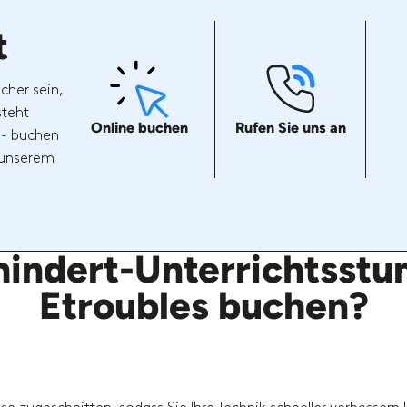
t
cher sein,
steht
Online buchen
Rufen Sie uns an
 - buchen
t unserem
indert-Unterrichtsstun
Etroubles buchen?