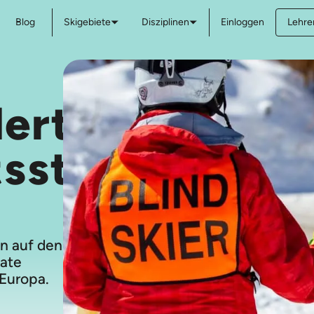
Blog
Skigebiete
Disziplinen
Einloggen
Lehre
ert-
tsstunden
n auf den
vate
 Europa.