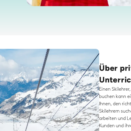
Über pr
Unterric
Einen Skilehrer
buchen kann ei
Ihnen, den rich
Skilehrern such
arbeiten und Le
Kunden und ihre