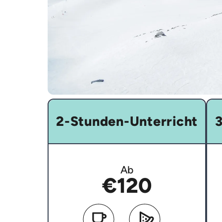
2-Stunden-Unterricht
3
Ab
€120