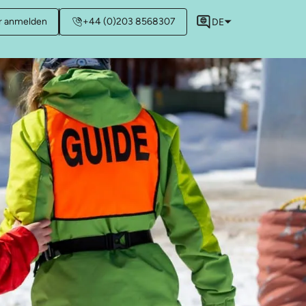
r anmelden
+44 (0)203 8568307
DE