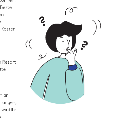
 können,
 Beste
en
n
e Kosten
m Resort
tte
um an
 Hängen,
wird Ihr
m