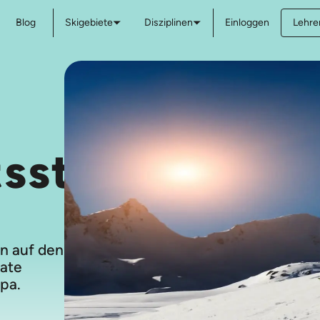
Blog
Skigebiete
Disziplinen
Einloggen
Lehre
tsstunden
n auf den
vate
pa.