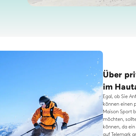
Über pr
im Hau
Egal, ob Sie An
können einen p
Maison Sport b
möchten, sollt
können, da ein
auf Telemark a