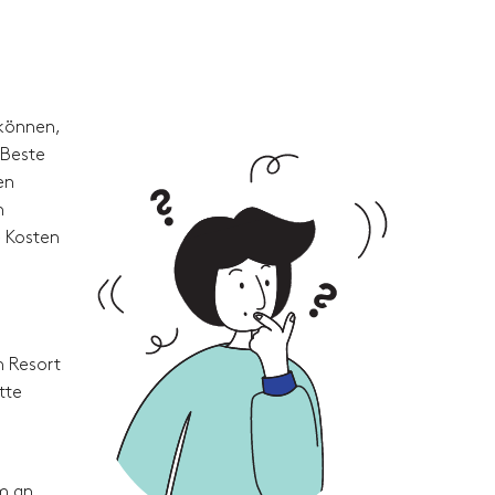
 können,
 Beste
en
n
e Kosten
m Resort
tte
um an