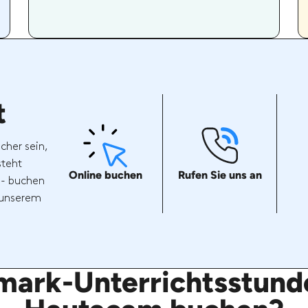
t
cher sein,
steht
Online buchen
Rufen Sie uns an
 - buchen
t unserem
mark-Unterrichtsstunde