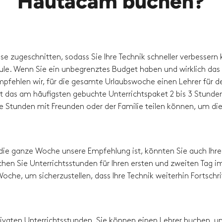
Hautacam buchen?
sse zugeschnitten, sodass Sie Ihre Technik schneller verbessern
hule. Wenn Sie ein unbegrenztes Budget haben und wirklich das
pfehlen wir, für die gesamte Urlaubswoche einen Lehrer für d
t das am häufigsten gebuchte Unterrichtspaket 2 bis 3 Stunde
die Stunden mit Freunden oder der Familie teilen können, um di
die ganze Woche unsere Empfehlung ist, könnten Sie auch Ihre
hen Sie Unterrichtsstunden für Ihren ersten und zweiten Tag i
oche, um sicherzustellen, dass Ihre Technik weiterhin Fortschri
 privaten Unterrichtsstunden. Sie können einen Lehrer buchen, 