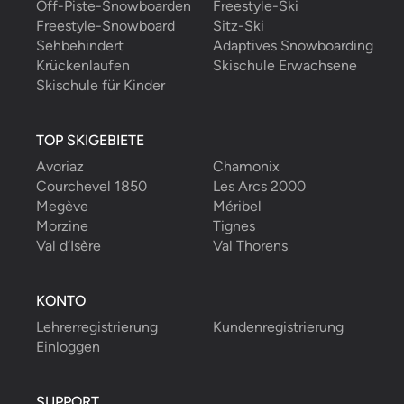
Off-Piste-Snowboarden
Freestyle-Ski
Freestyle-Snowboard
Sitz-Ski
Sehbehindert
Adaptives Snowboarding
Krückenlaufen
Skischule Erwachsene
Skischule für Kinder
TOP SKIGEBIETE
Avoriaz
Chamonix
Courchevel 1850
Les Arcs 2000
Megève
Méribel
Morzine
Tignes
Val d’Isère
Val Thorens
KONTO
Lehrerregistrierung
Kundenregistrierung
Einloggen
SUPPORT