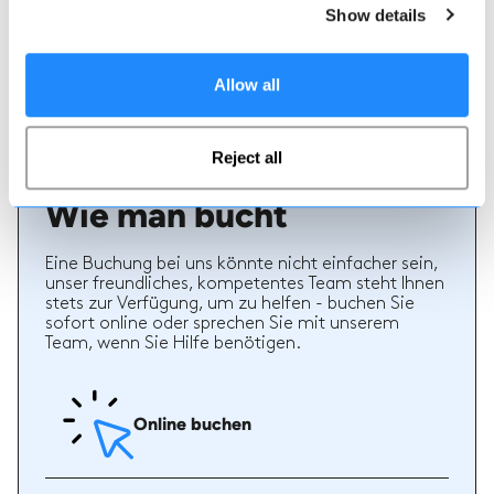
Sport werden bewertet. Verifizierte Bewertungen
Show details
von früheren Kunden eines Lehrers bieten wertvolle
Informationen bei der Auswahl eines Lehrers. Sie
können sehen, ob ein Lehrer regelmäßig einen
Allow all
hochwertigen Service bietet und welche Arten von
Ski- oder Snowboardstunden er früher gegeben hat.
Reject all
Wie man bucht
Eine Buchung bei uns könnte nicht einfacher sein,
unser freundliches, kompetentes Team steht Ihnen
stets zur Verfügung, um zu helfen - buchen Sie
sofort online oder sprechen Sie mit unserem
Team, wenn Sie Hilfe benötigen.
Online buchen