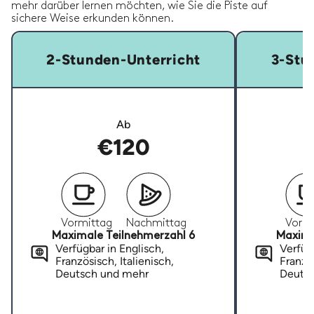
mehr darüber lernen möchten, wie Sie die Piste auf
sichere Weise erkunden können.
2-Stunden-Unterricht
3-Stu
Ab
€120
Vormittag
Nachmittag
Vormi
Maximale Teilnehmerzahl 6
Maxima
Verfügbar in Englisch,
Verfügb
Französisch, Italienisch,
Französ
Deutsch und mehr
Deuts