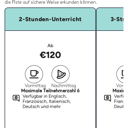
die Piste auf sichere Weise erkunden können.
2-Stunden-Unterricht
3-Stu
Ab
€120
Vormittag
Nachmittag
Vormi
Maximale Teilnehmerzahl 6
Maxima
Verfügbar in Englisch,
Verfügb
Französisch, Italienisch,
Französ
Deutsch und mehr
Deuts