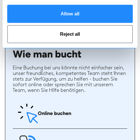
von früheren Kunden eines Lehrers bieten wertvolle
Informationen bei der Auswahl eines Lehrers. Sie
können sehen, ob ein Lehrer regelmäßig einen
Allow all
hochwertigen Service bietet und welche Arten von
Ski- oder Snowboardstunden er früher gegeben hat.
Reject all
Wie man bucht
Eine Buchung bei uns könnte nicht einfacher sein,
unser freundliches, kompetentes Team steht Ihnen
stets zur Verfügung, um zu helfen - buchen Sie
sofort online oder sprechen Sie mit unserem
Team, wenn Sie Hilfe benötigen.
Online buchen