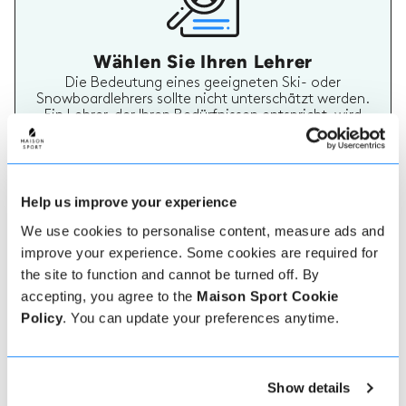
Wählen Sie Ihren Lehrer
Die Bedeutung eines geeigneten Ski- oder
Snowboardlehrers sollte nicht unterschätzt werden.
Ein Lehrer, der Ihren Bedürfnissen entspricht, wird
Ihren Urlaub wirklich unvergesslich machen. Auf
Maison Sport ist es einfach, mehr über jeden Lehrer
zu erfahren, ihre Bewertungen zu überprüfen und
dann sicher zu buchen und zu bezahlen.
Help us improve your experience
We use cookies to personalise content, measure ads and
improve your experience. Some cookies are required for
the site to function and cannot be turned off. By
accepting, you agree to the
Maison Sport Cookie
Policy
. You can update your preferences anytime.
Echte Lehrer Bewertungen
70% aller Ski- und Snowboardstunden auf Maison
Show details
Sport werden bewertet. Verifizierte Bewertungen