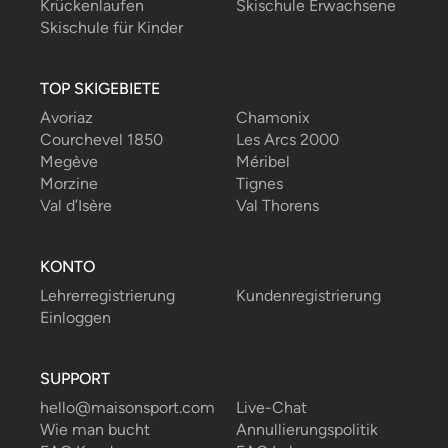
Krückenlaufen
Skischule Erwachsene
Skischule für Kinder
TOP SKIGEBIETE
Avoriaz
Chamonix
Courchevel 1850
Les Arcs 2000
Megève
Méribel
Morzine
Tignes
Val d’Isère
Val Thorens
KONTO
Lehrerregistrierung
Kundenregistrierung
Einloggen
SUPPORT
hello@maisonsport.com
Live-Chat
Wie man bucht
Annullierungspolitik