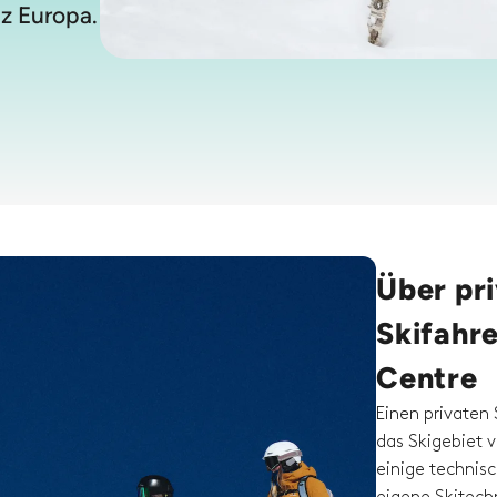
nz Europa.
Über pri
Skifahr
Centre
Einen privaten 
das Skigebiet 
einige technis