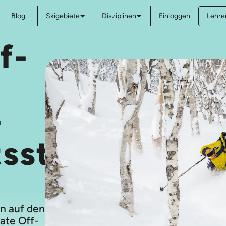
Blog
Skigebiete
Disziplinen
Einloggen
Lehre
f-
-
tsstunden
n auf den
ate Off-