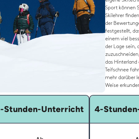
eigene Skitech
Sport können S
Skilehrer finden
der Bewertunge
festgestellt, d
einem viel bess
der Lage sein, 
zuzuschneiden, 
das Hinterland
Teifschnee fahr
mehr darüber l
Weise erkunde
-Stunden-Unterricht
4-Stunden-