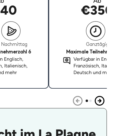
b
Ab
40
€350
Nachmittag
Ganztägig
lnehmerzahl 6
Maximale Teilnehmerzahl 6
n Englisch,
Verfügbar in Englisch,
, Italienisch,
Französisch, Italienisch,
nd mehr
Deutsch und mehr
cht im La Plagne