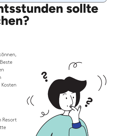
htsstunden sollte
chen?
 können,
 Beste
en
n
e Kosten
m Resort
tte