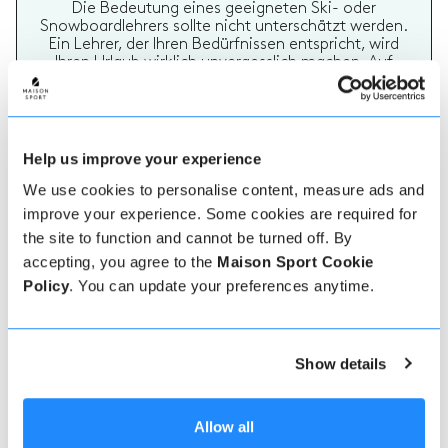
Die Bedeutung eines geeigneten Ski- oder
Snowboardlehrers sollte nicht unterschätzt werden.
Ein Lehrer, der Ihren Bedürfnissen entspricht, wird
Ihren Urlaub wirklich unvergesslich machen. Auf
Maison Sport ist es einfach, mehr über jeden Lehrer
zu erfahren, ihre Bewertungen zu überprüfen und
dann sicher zu buchen und zu bezahlen.
Help us improve your experience
We use cookies to personalise content, measure ads and
improve your experience. Some cookies are required for
the site to function and cannot be turned off. By
accepting, you agree to the
Maison Sport Cookie
Policy
. You can update your preferences anytime.
Echte Lehrer Bewertungen
70% aller Ski- und Snowboardstunden auf Maison
Sport werden bewertet. Verifizierte Bewertungen
Show details
von früheren Kunden eines Lehrers bieten wertvolle
Informationen bei der Auswahl eines Lehrers. Sie
können sehen, ob ein Lehrer regelmäßig einen
hochwertigen Service bietet und welche Arten von
Allow all
Ski- oder Snowboardstunden er früher gegeben hat.