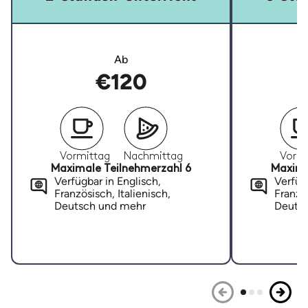
Ab
€120
Vormittag
Nachmittag
Vormi
Maximale Teilnehmerzahl 6
Maxima
Verfügbar in Englisch,
Verfügb
Französisch, Italienisch,
Französ
Deutsch und mehr
Deuts