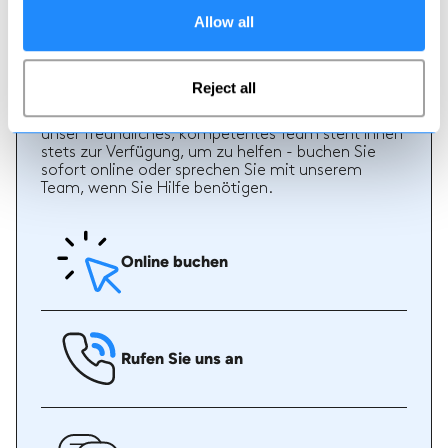
Allow all
Wie man bucht
Reject all
Eine Buchung bei uns könnte nicht einfacher sein,
unser freundliches, kompetentes Team steht Ihnen
stets zur Verfügung, um zu helfen - buchen Sie
sofort online oder sprechen Sie mit unserem
Team, wenn Sie Hilfe benötigen.
Online buchen
Rufen Sie uns an