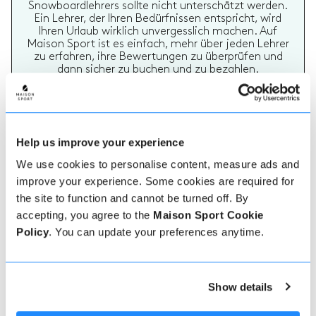
Snowboardlehrers sollte nicht unterschätzt werden.
Ein Lehrer, der Ihren Bedürfnissen entspricht, wird
Ihren Urlaub wirklich unvergesslich machen. Auf
Maison Sport ist es einfach, mehr über jeden Lehrer
zu erfahren, ihre Bewertungen zu überprüfen und
dann sicher zu buchen und zu bezahlen.
Help us improve your experience
We use cookies to personalise content, measure ads and
improve your experience. Some cookies are required for
the site to function and cannot be turned off. By
Echte Lehrer Bewertungen
accepting, you agree to the
Maison Sport Cookie
70% aller Ski- und Snowboardstunden auf Maison
Policy
. You can update your preferences anytime.
Sport werden bewertet. Verifizierte Bewertungen
von früheren Kunden eines Lehrers bieten wertvolle
Informationen bei der Auswahl eines Lehrers. Sie
können sehen, ob ein Lehrer regelmäßig einen
hochwertigen Service bietet und welche Arten von
Show details
Ski- oder Snowboardstunden er früher gegeben hat.