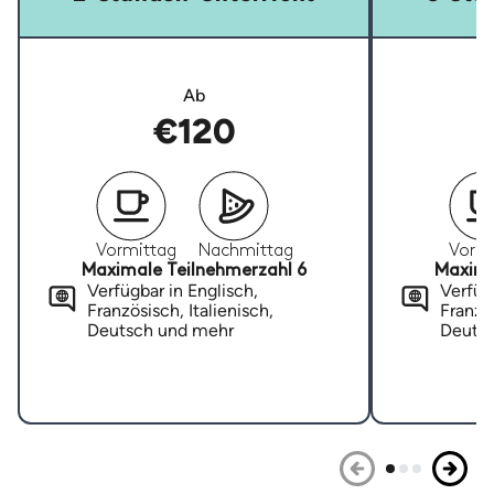
Ab
€120
Vormittag
Nachmittag
Vormi
Maximale Teilnehmerzahl 6
Maxima
Verfügbar in Englisch,
Verfügb
Französisch, Italienisch,
Französ
Deutsch und mehr
Deuts