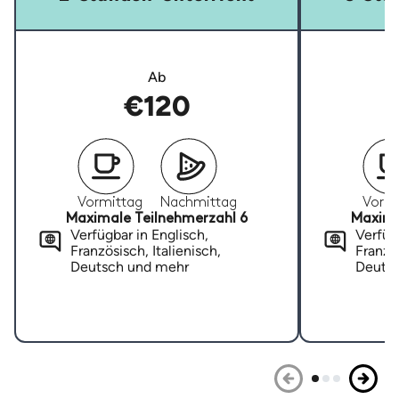
Ab
€120
Vormittag
Nachmittag
Vormi
Maximale Teilnehmerzahl 6
Maxima
Verfügbar in Englisch,
Verfügb
Französisch, Italienisch,
Französ
Deutsch und mehr
Deuts