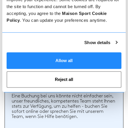
the site to function and cannot be turned off. By
accepting, you agree to the
Maison Sport Cookie
Echte Lehrer Bewertungen
Policy
. You can update your preferences anytime.
70% aller Ski- und Snowboardstunden auf Maison
Sport werden bewertet. Verifizierte Bewertungen
von früheren Kunden eines Lehrers bieten wertvolle
Informationen bei der Auswahl eines Lehrers. Sie
Show details
können sehen, ob ein Lehrer regelmäßig einen
hochwertigen Service bietet und welche Arten von
Ski- oder Snowboardstunden er früher gegeben hat.
Allow all
Reject all
Wie man bucht
Eine Buchung bei uns könnte nicht einfacher sein,
unser freundliches, kompetentes Team steht Ihnen
stets zur Verfügung, um zu helfen - buchen Sie
sofort online oder sprechen Sie mit unserem
Team, wenn Sie Hilfe benötigen.