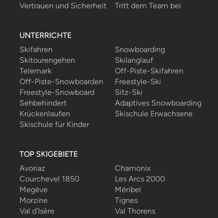
Vertrauen und Sicherheit
Tritt dem Team bei
UNTERRICHTE
Skifahren
Snowboarding
Skitourengehen
Skilanglauf
Telemark
Off-Piste-Skifahren
Off-Piste-Snowboarden
Freestyle-Ski
Freestyle-Snowboard
Sitz-Ski
Sehbehindert
Adaptives Snowboarding
Krückenlaufen
Skischule Erwachsene
Skischule für Kinder
TOP SKIGEBIETE
Avoriaz
Chamonix
Courchevel 1850
Les Arcs 2000
Megève
Méribel
Morzine
Tignes
Val d’Isère
Val Thorens