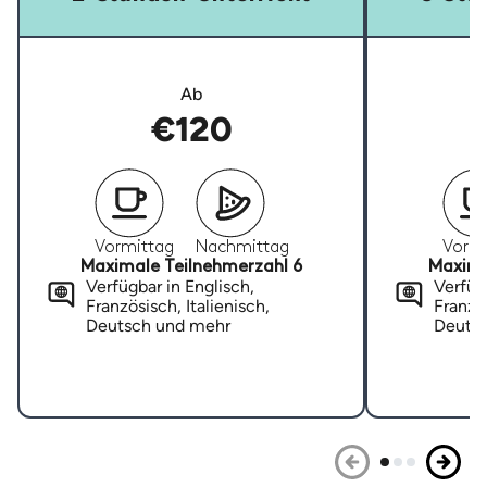
Ab
€120
Vormittag
Nachmittag
Vormi
Maximale Teilnehmerzahl 6
Maxima
Verfügbar in Englisch,
Verfügb
Französisch, Italienisch,
Französ
Deutsch und mehr
Deuts