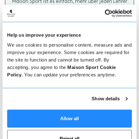
Maison Sport ist es einfach, mehr über jeden Lehrer
zu erfahren, ihre Bewertungen zu überprüfen und
dann sicher zu buchen und zu bezahlen.
Help us improve your experience
We use cookies to personalise content, measure ads and
improve your experience. Some cookies are required for
the site to function and cannot be turned off. By
accepting, you agree to the
Maison Sport Cookie
Echte Lehrer Bewertungen
Policy
. You can update your preferences anytime.
70% aller Ski- und Snowboardstunden auf Maison
Sport werden bewertet. Verifizierte Bewertungen
von früheren Kunden eines Lehrers bieten wertvolle
Informationen bei der Auswahl eines Lehrers. Sie
Show details
können sehen, ob ein Lehrer regelmäßig einen
hochwertigen Service bietet und welche Arten von
Ski- oder Snowboardstunden er früher gegeben hat.
Allow all
Reject all