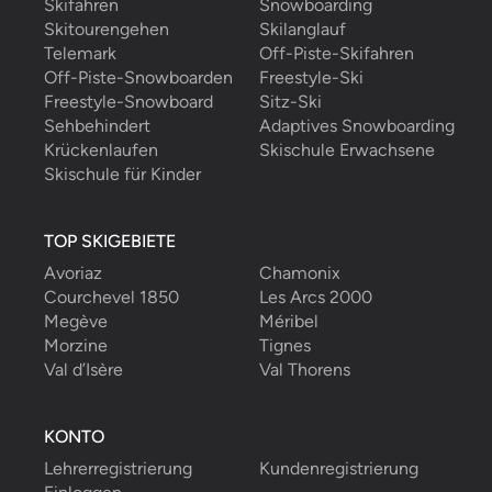
Skifahren
Snowboarding
Skitourengehen
Skilanglauf
Telemark
Off-Piste-Skifahren
Off-Piste-Snowboarden
Freestyle-Ski
Freestyle-Snowboard
Sitz-Ski
Sehbehindert
Adaptives Snowboarding
Krückenlaufen
Skischule Erwachsene
Skischule für Kinder
TOP SKIGEBIETE
Avoriaz
Chamonix
Courchevel 1850
Les Arcs 2000
Megève
Méribel
Morzine
Tignes
Val d’Isère
Val Thorens
KONTO
Lehrerregistrierung
Kundenregistrierung