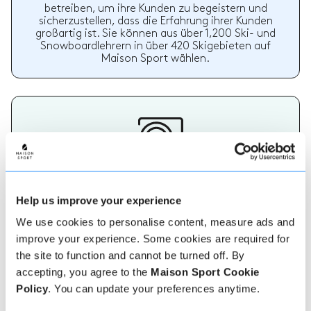
betreiben, um ihre Kunden zu begeistern und
sicherzustellen, dass die Erfahrung ihrer Kunden
großartig ist. Sie können aus über 1,200 Ski- und
Snowboardlehrern in über 420 Skigebieten auf
Maison Sport wählen.
Wählen Sie Ihren Lehrer
Help us improve your experience
Die Bedeutung eines geeigneten Ski- oder
Snowboardlehrers sollte nicht unterschätzt werden.
We use cookies to personalise content, measure ads and
Ein Lehrer, der Ihren Bedürfnissen entspricht, wird
improve your experience. Some cookies are required for
Ihren Urlaub wirklich unvergesslich machen. Auf
the site to function and cannot be turned off. By
Maison Sport ist es einfach, mehr über jeden Lehrer
zu erfahren, ihre Bewertungen zu überprüfen und
accepting, you agree to the
Maison Sport Cookie
dann sicher zu buchen und zu bezahlen.
Policy
. You can update your preferences anytime.