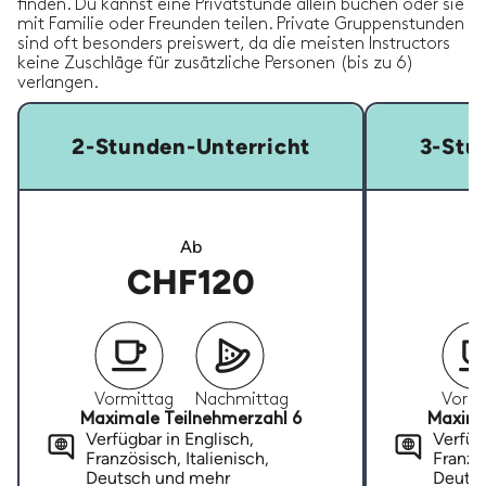
finden. Du kannst eine Privatstunde allein buchen oder sie
mit Familie oder Freunden teilen. Private Gruppenstunden
sind oft besonders preiswert, da die meisten Instructors
keine Zuschläge für zusätzliche Personen (bis zu 6)
verlangen.
2-Stunden-Unterricht
3-Stu
Ab
CHF120
Vormittag
Nachmittag
Vormi
Maximale Teilnehmerzahl 6
Maxima
Verfügbar in Englisch,
Verfügb
Französisch, Italienisch,
Französ
Deutsch und mehr
Deuts