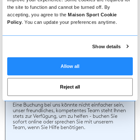
the site to function and cannot be turned off. By
accepting, you agree to the
Maison Sport Cookie
Echte Lehrer Bewertungen
Policy
. You can update your preferences anytime.
70% aller Ski- und Snowboardstunden auf Maison
Sport werden bewertet. Verifizierte Bewertungen
von früheren Kunden eines Lehrers bieten wertvolle
Informationen bei der Auswahl eines Lehrers. Sie
Show details
können sehen, ob ein Lehrer regelmäßig einen
hochwertigen Service bietet und welche Arten von
Ski- oder Snowboardstunden er früher gegeben hat.
Allow all
Reject all
Wie man bucht
Eine Buchung bei uns könnte nicht einfacher sein,
unser freundliches, kompetentes Team steht Ihnen
stets zur Verfügung, um zu helfen - buchen Sie
sofort online oder sprechen Sie mit unserem
Team, wenn Sie Hilfe benötigen.