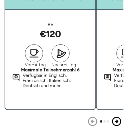
Ab
€120
Vormittag
Nachmittag
Vormi
Maximale Teilnehmerzahl 6
Maxima
Verfügbar in Englisch,
Verfügb
Französisch, Italienisch,
Französ
Deutsch und mehr
Deuts