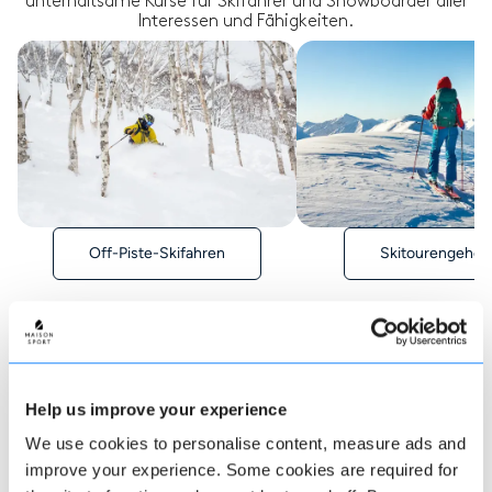
unterhaltsame Kurse für Skifahrer und Snowboarder aller
Interessen und Fähigkeiten.
Off-Piste-Skifahren
Skitourengehen
Help us improve your experience
Wie man bucht
We use cookies to personalise content, measure ads and
improve your experience. Some cookies are required for
Eine Buchung bei uns könnte nicht einfacher sein,