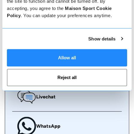
unser freundliches, kompetentes Team steht Ihnen
the site to function and cannot be turned off. By
stets zur Verfügung, um zu helfen - buchen Sie
accepting, you agree to the
Maison Sport Cookie
sofort online oder sprechen Sie mit unserem
Policy
. You can update your preferences anytime.
Team, wenn Sie Hilfe benötigen.
Online buchen
Show details
Allow all
Rufen Sie uns an
Reject all
Livechat
WhatsApp