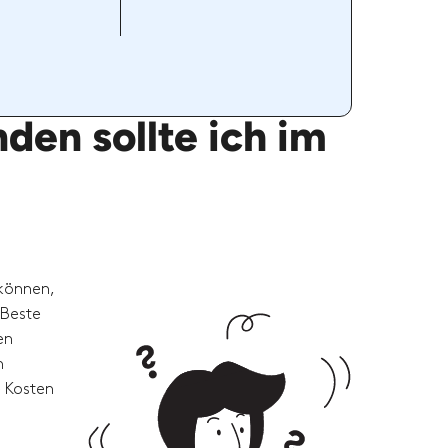
den sollte ich im
 können,
 Beste
en
n
e Kosten