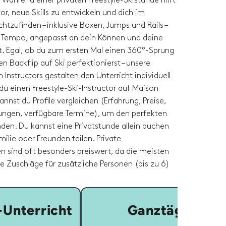
Während einer privaten Freestyle-Skistunde hilft
ctor, neue Skills zu entwickeln und dich im
tzufinden – inklusive Boxen, Jumps und Rails –
m Tempo, angepasst an dein Können und deine
it. Egal, ob du zum ersten Mal einen 360°-Sprung
n Backflip auf Ski perfektionierst – unsere
Instructors gestalten den Unterricht individuell
du einen Freestyle-Ski-Instructor auf Maison
annst du Profile vergleichen (Erfahrung, Preise,
ngen, verfügbare Termine), um den perfekten
inden. Du kannst eine Privatstunde allein buchen
milie oder Freunden teilen. Private
 sind oft besonders preiswert, da die meisten
ne Zuschläge für zusätzliche Personen (bis zu 6)
Unterricht
Ganztägig