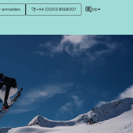
r anmelden
+44 (0)203 8568307
DE