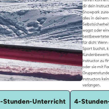
fahren können. 
dir dein Instru
Snowpark zurech
alles in deine
Selbstsicherhe
wagst oder eine
bestbewerteten 
für dich! Wenn 
Sport buchst, k
Kundenbewertu
Instructor zu f
oder sie mit Fa
Gruppenstunden
Instructors kei
verlangen.
-Stunden-Unterricht
4-Stunden-