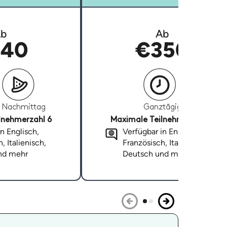
b
Ab
40
€350
Nachmittag
Ganztägig
lnehmerzahl 6
Maximale Teilnehmerzahl 6
n Englisch,
Verfügbar in Englisch,
, Italienisch,
Französisch, Italienisch,
nd mehr
Deutsch und mehr