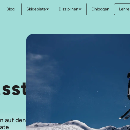
Blog
Skigebiete
Disziplinen
Einloggen
Lehre
-
tsstunden
n auf den
vate