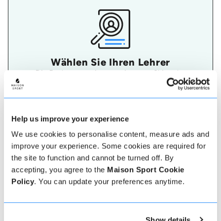
Wählen Sie Ihren Lehrer
Die Bedeutung eines geeigneten Ski- oder
Snowboardlehrers sollte nicht unterschätzt werden.
Ein Lehrer, der Ihren Bedürfnissen entspricht, wird
Ihren Urlaub wirklich unvergesslich machen. Auf
Maison Sport ist es einfach, mehr über jeden Lehrer
zu erfahren, ihre Bewertungen zu überprüfen und
Help us improve your experience
dann sicher zu buchen und zu bezahlen.
We use cookies to personalise content, measure ads and
improve your experience. Some cookies are required for
the site to function and cannot be turned off. By
accepting, you agree to the
Maison Sport Cookie
Policy
. You can update your preferences anytime.
Show details