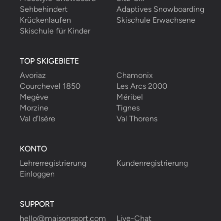
Sehbehindert
Adaptives Snowboarding
Krückenlaufen
Skischule Erwachsene
Skischule für Kinder
TOP SKIGEBIETE
Avoriaz
Chamonix
Courchevel 1850
Les Arcs 2000
Megève
Méribel
Morzine
Tignes
Val d’Isère
Val Thorens
KONTO
Lehrerregistrierung
Kundenregistrierung
Einloggen
SUPPORT
hello@maisonsport.com
Live-Chat