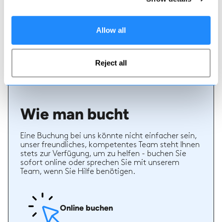
Echte Lehrer Bewertungen
70% aller Ski- und Snowboardstunden auf Maison
Sport werden bewertet. Verifizierte Bewertungen
Allow all
von früheren Kunden eines Lehrers bieten wertvolle
Informationen bei der Auswahl eines Lehrers. Sie
können sehen, ob ein Lehrer regelmäßig einen
hochwertigen Service bietet und welche Arten von
Reject all
Ski- oder Snowboardstunden er früher gegeben hat.
Wie man bucht
Eine Buchung bei uns könnte nicht einfacher sein,
unser freundliches, kompetentes Team steht Ihnen
stets zur Verfügung, um zu helfen - buchen Sie
sofort online oder sprechen Sie mit unserem
Team, wenn Sie Hilfe benötigen.
Online buchen