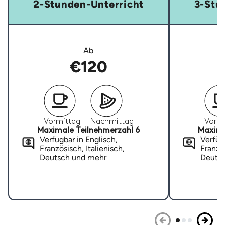
2-Stunden-Unterricht
3-Stu
Ab
€120
Vormittag
Nachmittag
Vormi
Maximale Teilnehmerzahl 6
Maxima
Verfügbar in Englisch,
Verfügb
Französisch, Italienisch,
Französ
Deutsch und mehr
Deuts