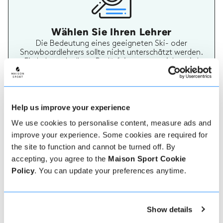
Wählen Sie Ihren Lehrer
Die Bedeutung eines geeigneten Ski- oder
Snowboardlehrers sollte nicht unterschätzt werden.
Ein Lehrer, der Ihren Bedürfnissen entspricht, wird
Ihren Urlaub wirklich unvergesslich machen. Auf
Maison Sport ist es einfach, mehr über jeden Lehrer
zu erfahren, ihre Bewertungen zu überprüfen und
dann sicher zu buchen und zu bezahlen.
Help us improve your experience
We use cookies to personalise content, measure ads and
improve your experience. Some cookies are required for
the site to function and cannot be turned off. By
accepting, you agree to the
Maison Sport Cookie
Policy
. You can update your preferences anytime.
Echte Lehrer Bewertungen
70% aller Ski- und Snowboardstunden auf Maison
Show details
Sport werden bewertet. Verifizierte Bewertungen
von früheren Kunden eines Lehrers bieten wertvolle