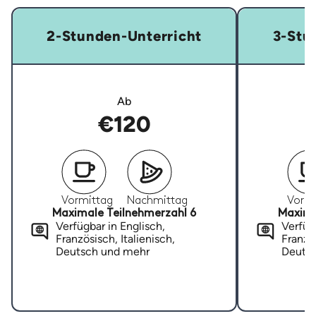
2-Stunden-Unterricht
3-Stu
Ab
€120
Vormittag
Nachmittag
Vormi
Maximale Teilnehmerzahl 6
Maxima
Verfügbar in Englisch,
Verfügb
Französisch, Italienisch,
Französ
Deutsch und mehr
Deuts