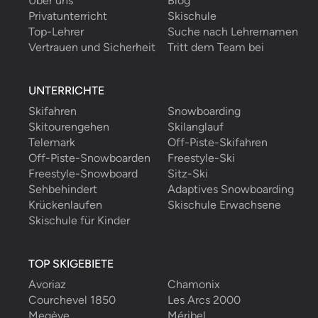
Über uns
Blog
Privatunterricht
Skischule
Top-Lehrer
Suche nach Lehrernamen
Vertrauen und Sicherheit
Tritt dem Team bei
UNTERRICHTE
Skifahren
Snowboarding
Skitourengehen
Skilanglauf
Telemark
Off-Piste-Skifahren
Off-Piste-Snowboarden
Freestyle-Ski
Freestyle-Snowboard
Sitz-Ski
Sehbehindert
Adaptives Snowboarding
Krückenlaufen
Skischule Erwachsene
Skischule für Kinder
TOP SKIGEBIETE
Avoriaz
Chamonix
Courchevel 1850
Les Arcs 2000
Megève
Méribel