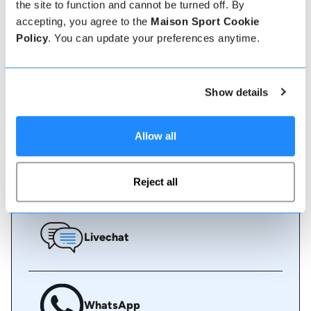
Eine Buchung bei uns könnte nicht einfacher sein,
the site to function and cannot be turned off. By
unser freundliches, kompetentes Team steht Ihnen
accepting, you agree to the
Maison Sport Cookie
stets zur Verfügung, um zu helfen - buchen Sie
Policy
. You can update your preferences anytime.
sofort online oder sprechen Sie mit unserem
Team, wenn Sie Hilfe benötigen.
Show details
Online buchen
Allow all
Rufen Sie uns an
Reject all
Livechat
WhatsApp