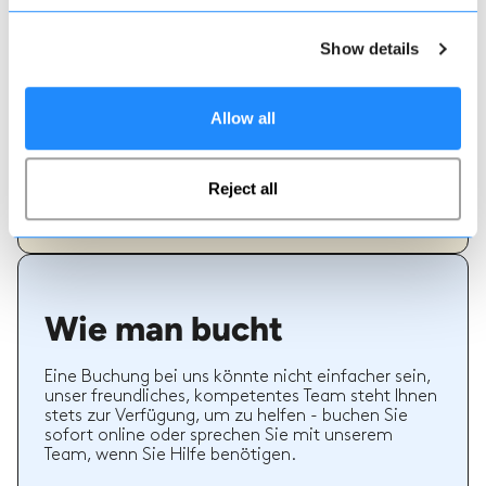
Show details
Echte Lehrer Bewertungen
70% aller Ski- und Snowboardstunden auf Maison
Allow all
Sport werden bewertet. Verifizierte Bewertungen
von früheren Kunden eines Lehrers bieten wertvolle
Informationen bei der Auswahl eines Lehrers. Sie
können sehen, ob ein Lehrer regelmäßig einen
Reject all
hochwertigen Service bietet und welche Arten von
Ski- oder Snowboardstunden er früher gegeben hat.
Wie man bucht
Eine Buchung bei uns könnte nicht einfacher sein,
unser freundliches, kompetentes Team steht Ihnen
stets zur Verfügung, um zu helfen - buchen Sie
sofort online oder sprechen Sie mit unserem
Team, wenn Sie Hilfe benötigen.