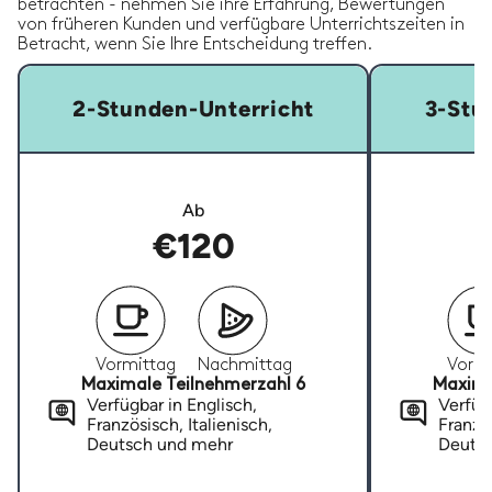
betrachten - nehmen Sie ihre Erfahrung, Bewertungen
von früheren Kunden und verfügbare Unterrichtszeiten in
Betracht, wenn Sie Ihre Entscheidung treffen.
2-Stunden-Unterricht
3-Stu
Ab
€120
Vormittag
Nachmittag
Vormi
Maximale Teilnehmerzahl 6
Maxima
Verfügbar in Englisch,
Verfügb
Französisch, Italienisch,
Französ
Deutsch und mehr
Deuts