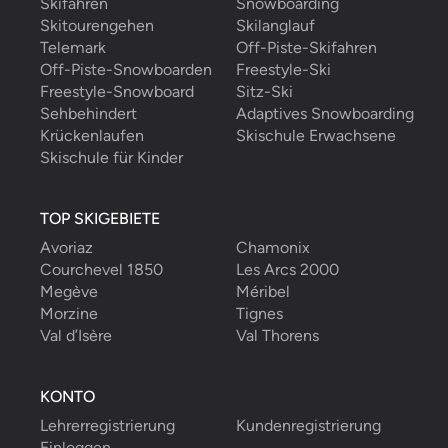
Skifahren
Snowboarding
Skitourengehen
Skilanglauf
Telemark
Off-Piste-Skifahren
Off-Piste-Snowboarden
Freestyle-Ski
Freestyle-Snowboard
Sitz-Ski
Sehbehindert
Adaptives Snowboarding
Krückenlaufen
Skischule Erwachsene
Skischule für Kinder
TOP SKIGEBIETE
Avoriaz
Chamonix
Courchevel 1850
Les Arcs 2000
Megève
Méribel
Morzine
Tignes
Val d’Isère
Val Thorens
KONTO
Lehrerregistrierung
Kundenregistrierung
Einloggen