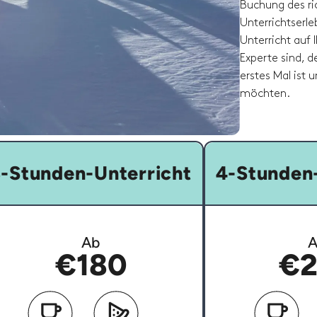
Buchung des ric
Unterrichtserleb
Unterricht auf 
Experte sind, d
erstes Mal ist 
möchten.
-Stunden-Unterricht
4-Stunden-
Ab
A
€180
€2