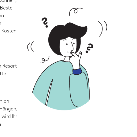
 können,
 Beste
en
n
e Kosten
m Resort
tte
um an
 Hängen,
wird Ihr
m