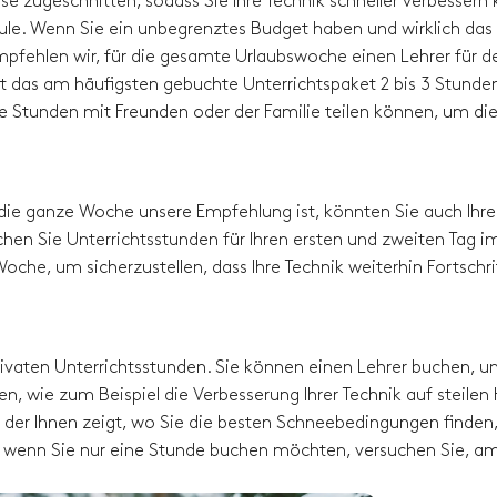
sse zugeschnitten, sodass Sie Ihre Technik schneller verbessern
hule. Wenn Sie ein unbegrenztes Budget haben und wirklich das
pfehlen wir, für die gesamte Urlaubswoche einen Lehrer für d
t das am häufigsten gebuchte Unterrichtspaket 2 bis 3 Stunde
die Stunden mit Freunden oder der Familie teilen können, um di
die ganze Woche unsere Empfehlung ist, könnten Sie auch Ihre
hen Sie Unterrichtsstunden für Ihren ersten und zweiten Tag i
oche, um sicherzustellen, dass Ihre Technik weiterhin Fortschri
 privaten Unterrichtsstunden. Sie können einen Lehrer buchen, 
en, wie zum Beispiel die Verbesserung Ihrer Technik auf steilen
der Ihnen zeigt, wo Sie die besten Schneebedingungen finden, 
p - wenn Sie nur eine Stunde buchen möchten, versuchen Sie, a