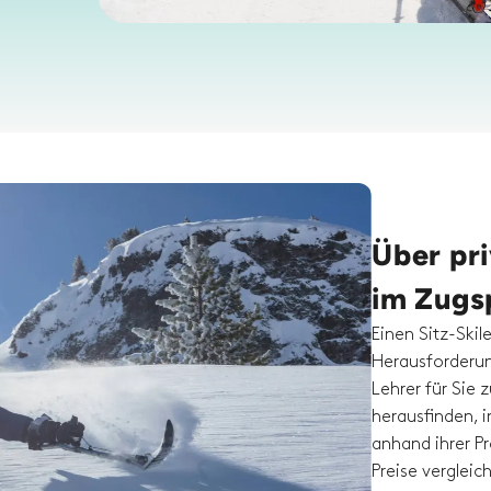
Über pri
im Zugs
Einen Sitz-Skil
Herausforderung
Lehrer für Sie 
herausfinden, i
anhand ihrer P
Preise verglei