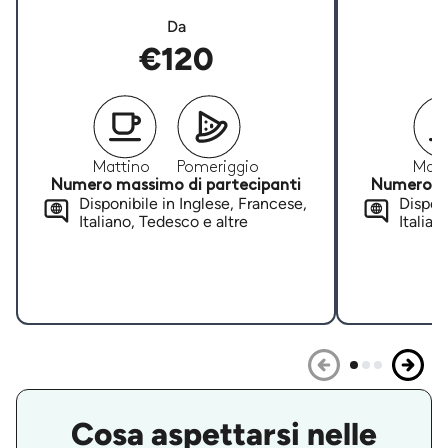
Da
€120
Mattino
Pomeriggio
Matt
Numero massimo di partecipanti
Numero ma
Disponibile in Inglese, Francese,
Disponi
Italiano, Tedesco e altre
Italian
Cosa aspettarsi nelle