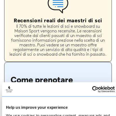
Recensioni reali dei maestri di sci
Il 70% di tutte le lezioni di sci e snowboard su
Maison Sport vengono recensite. Le recensioni
verificate dai clienti passati di un maestro di sci
forniscono informazioni preziose nella scelta di un
maestro. Puoi vedere se un maestro offre
regolarmente un servizio di alta qualità e i tipi di
lezioni di sci o snowboard che ha fornito in passato.
Come prenotare
Prenotare con noi non potrebbe essere più
semplice, il nostro team di esperti è sempre a
disposizione per aiutarvi: prenotate subito online
o parlate con il nostro team se avete bisogno di
Help us improve your experience
assistenza.
We use cookies to personalise content, measure ads and