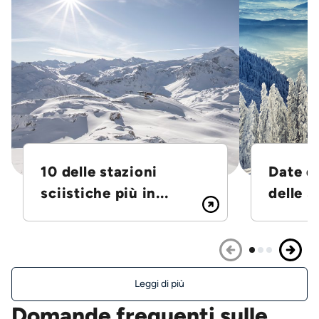
10 delle stazioni
Date d
sciistiche più in...
delle S
Leggi di più
Domande frequenti sulle