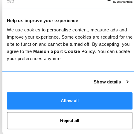
Come prenotare
Prenotare con noi non potrebbe essere più
Help us improve your experience
semplice, il nostro team di esperti è sempre a
disposizione per aiutarvi: prenotate subito online
We use cookies to personalise content, measure ads and
o parlate con il nostro team se avete bisogno di
improve your experience. Some cookies are required for the
assistenza.
site to function and cannot be turned off. By accepting, you
agree to the
Maison Sport Cookie Policy
. You can update
your preferences anytime.
Prenota online
Show details
Chiamaci
Allow all
Chat dal vivo
Reject all