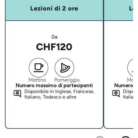
Lezioni di 2 ore
Lez
Da
CHF120
Mattino
Pomeriggio
Matt
Numero massimo di partecipanti
Numero ma
Disponibile in Inglese, Francese,
Disponi
Italiano, Tedesco e altre
Italian