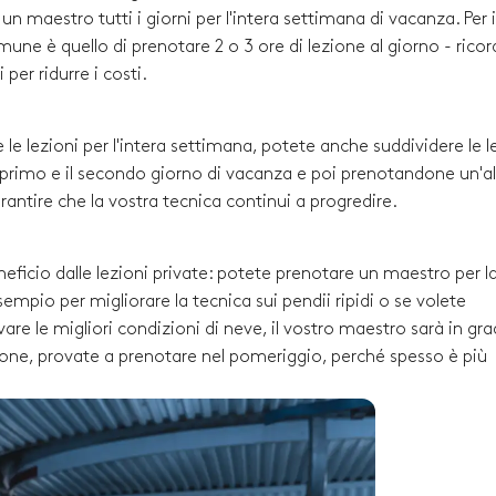
 maestro tutti i giorni per l'intera settimana di vacanza. Per i
comune è quello di prenotare 2 o 3 ore di lezione al giorno - rico
per ridurre i costi.
 le lezioni per l'intera settimana, potete anche suddividere le l
l primo e il secondo giorno di vacanza e poi prenotandone un'al
arantire che la vostra tecnica continui a progredire.
neficio dalle lezioni private: potete prenotare un maestro per l
empio per migliorare la tecnica sui pendii ripidi o se volete
re le migliori condizioni di neve, il vostro maestro sarà in gra
ezione, provate a prenotare nel pomeriggio, perché spesso è più