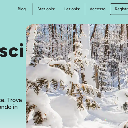
Blog
Stazioni
Lezioni
Accesso
Registr
sci
ste. Trova
ondo in