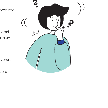
rdate che
ezioni
tra un
avorare
do di