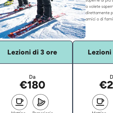
saperne di più 
o volete sapern
direttamente p
amici o di famil
Lezioni di 3 ore
Lezioni 
Da
D
€180
€2