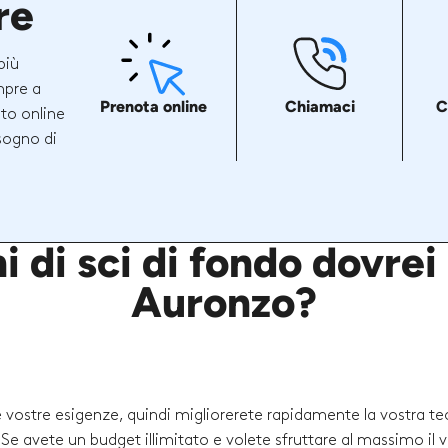
re
più
mpre a
Prenota online
Chiamaci
C
ito online
sogno di
i di sci di fondo dovrei
Auronzo?
le vostre esigenze, quindi migliorerete rapidamente la vostra te
i. Se avete un budget illimitato e volete sfruttare al massimo il 