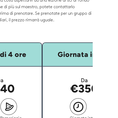
su cosa aspettarvi da una lezione di sci di fondo
e di più sul maestro, potete contattarlo
rima di prenotare. Se prenotate per un gruppo di
iari, il prezzo rimarrà uguale.
di 4 ore
Giornata intera
a
Da
40
€350