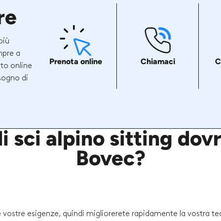
re
più
mpre a
Prenota online
Chiamaci
C
ito online
sogno di
i sci alpino sitting dov
Bovec?
le vostre esigenze, quindi migliorerete rapidamente la vostra te