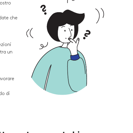
vostro
rdate che
ezioni
tra un
avorare
do di