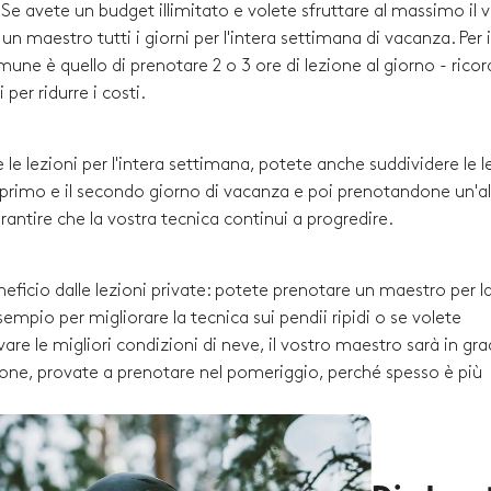
i. Se avete un budget illimitato e volete sfruttare al massimo il 
 maestro tutti i giorni per l'intera settimana di vacanza. Per i
comune è quello di prenotare 2 o 3 ore di lezione al giorno - rico
per ridurre i costi.
 le lezioni per l'intera settimana, potete anche suddividere le l
l primo e il secondo giorno di vacanza e poi prenotandone un'al
arantire che la vostra tecnica continui a progredire.
neficio dalle lezioni private: potete prenotare un maestro per l
empio per migliorare la tecnica sui pendii ripidi o se volete
re le migliori condizioni di neve, il vostro maestro sarà in gra
ezione, provate a prenotare nel pomeriggio, perché spesso è più