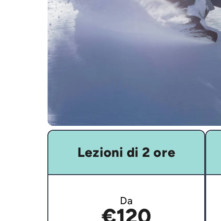
Lezioni di 2 ore
Da
€120