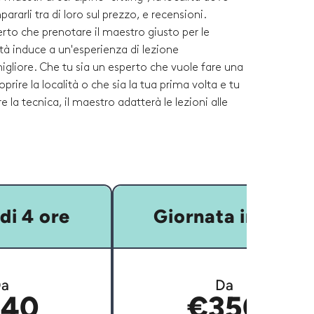
rarli tra di loro sul prezzo, e recensioni.
to che prenotare il maestro giusto per le
tà induce a un'esperienza di lezione
gliore. Che tu sia un esperto che vuole fare una
prire la località o che sia la tua prima volta e tu
e la tecnica, il maestro adatterà le lezioni alle
di 4 ore
Giornata intera
a
Da
40
€350