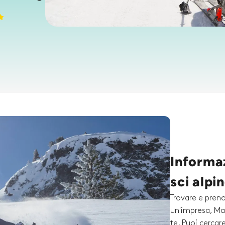
Informaz
sci alpi
Trovare e preno
un'impresa, Mai
te. Puoi cercare