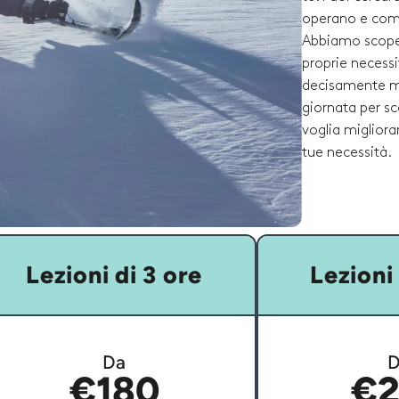
operano e compa
Abbiamo scoper
proprie necessi
decisamente mi
giornata per sco
voglia migliorar
tue necessità.
Lezioni di 3 ore
Lezioni 
Da
D
€180
€2