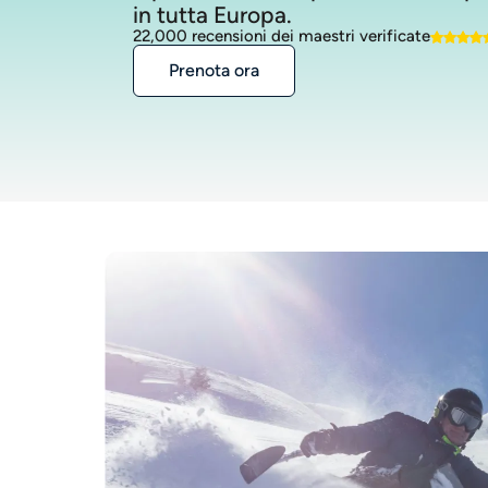
in tutta Europa.
22,000 recensioni dei maestri verificate
Prenota ora