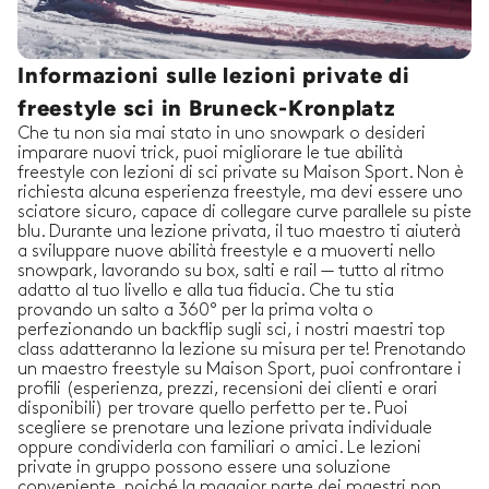
Informazioni sulle lezioni private di
freestyle sci in Bruneck-Kronplatz
Che tu non sia mai stato in uno snowpark o desideri
imparare nuovi trick, puoi migliorare le tue abilità
freestyle con lezioni di sci private su Maison Sport. Non è
richiesta alcuna esperienza freestyle, ma devi essere uno
sciatore sicuro, capace di collegare curve parallele su piste
blu. Durante una lezione privata, il tuo maestro ti aiuterà
a sviluppare nuove abilità freestyle e a muoverti nello
snowpark, lavorando su box, salti e rail — tutto al ritmo
adatto al tuo livello e alla tua fiducia. Che tu stia
provando un salto a 360° per la prima volta o
perfezionando un backflip sugli sci, i nostri maestri top
class adatteranno la lezione su misura per te! Prenotando
un maestro freestyle su Maison Sport, puoi confrontare i
profili (esperienza, prezzi, recensioni dei clienti e orari
disponibili) per trovare quello perfetto per te. Puoi
scegliere se prenotare una lezione privata individuale
oppure condividerla con familiari o amici. Le lezioni
private in gruppo possono essere una soluzione
conveniente, poiché la maggior parte dei maestri non