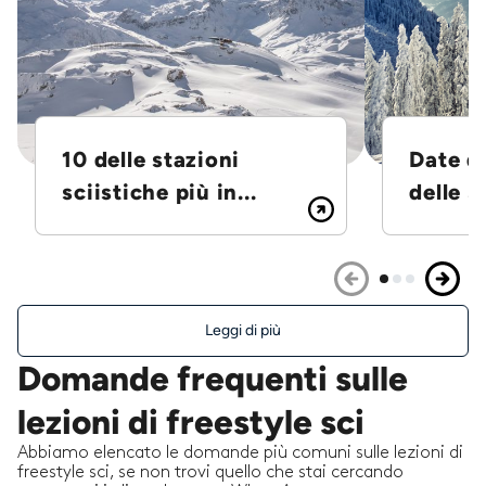
10 delle stazioni
Date d
sciistiche più in...
delle S
Leggi di più
Domande frequenti sulle
lezioni di freestyle sci
Abbiamo elencato le domande più comuni sulle lezioni di
freestyle sci, se non trovi quello che stai cercando