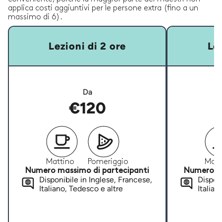
applica costi aggiuntivi per le persone extra (fino a un
massimo di 6).
Lezioni di 2 ore
Lez
Da
€120
Mattino
Pomeriggio
Matt
Numero massimo di partecipanti
Numero ma
Disponibile in Inglese, Francese,
Disponi
Italiano, Tedesco e altre
Italian