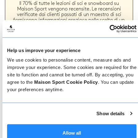
Il 70% di tutte le lezioni di sci e snowboard su
Maison Sport vengono recensite. Le recensioni
verificate dai clienti passati di un maestro di sci
forniscono informazioni preziose nella scelta di un
maestro. Puoi vedere se un maestro offre
regolarmente un servizio di alta qualità e i tipi di
lezioni di sci o snowboard che ha fornito in passato.
Help us improve your experience
We use cookies to personalise content, measure ads and
Come prenotare
improve your experience. Some cookies are required for the
site to function and cannot be turned off. By accepting, you
Prenotare con noi non potrebbe essere più
agree to the
Maison Sport Cookie Policy
. You can update
semplice, il nostro team di esperti è sempre a
your preferences anytime.
disposizione per aiutarvi: prenotate subito online
o parlate con il nostro team se avete bisogno di
assistenza.
Show details
Prenota online
Allow all