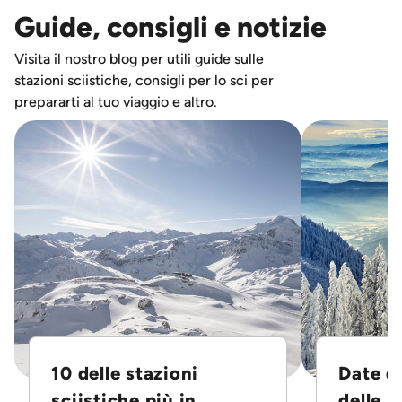
Guide, consigli e notizie
Visita il nostro blog per utili guide sulle
stazioni sciistiche, consigli per lo sci per
prepararti al tuo viaggio e altro.
10 delle stazioni
Date d
sciistiche più in...
delle S