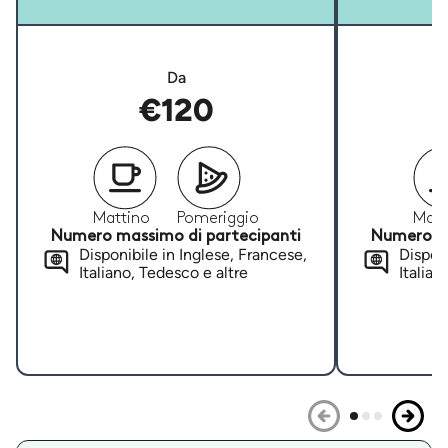
Da
€120
Mattino
Pomeriggio
Matt
Numero massimo di partecipanti
Numero ma
Disponibile in Inglese, Francese,
Disponi
Italiano, Tedesco e altre
Italian