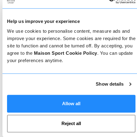
Come prenotare
Prenotare con noi non potrebbe essere più
Help us improve your experience
semplice, il nostro team di esperti è sempre a
disposizione per aiutarvi: prenotate subito online
We use cookies to personalise content, measure ads and
o parlate con il nostro team se avete bisogno di
improve your experience. Some cookies are required for the
assistenza.
site to function and cannot be turned off. By accepting, you
agree to the
Maison Sport Cookie Policy
. You can update
your preferences anytime.
Prenota online
Show details
Chiamaci
Allow all
Chat dal vivo
Reject all