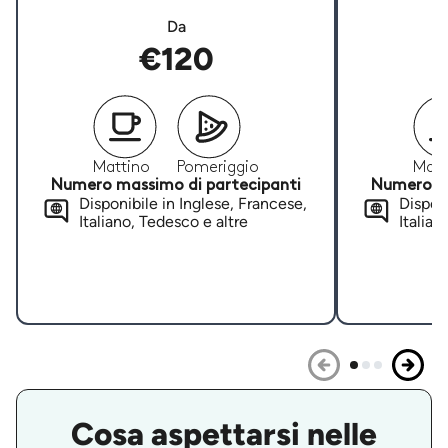
Da
€120
Mattino
Pomeriggio
Matt
Numero massimo di partecipanti
Numero ma
Disponibile in Inglese, Francese,
Disponi
Italiano, Tedesco e altre
Italian
Cosa aspettarsi nelle