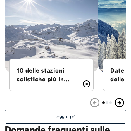
10 delle stazioni
Date d
sciistiche più in...
delle S
Leggi di più
Domande frequenti sulle