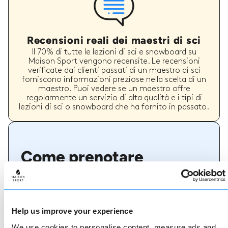
Recensioni reali dei maestri di sci
Il 70% di tutte le lezioni di sci e snowboard su
Maison Sport vengono recensite. Le recensioni
verificate dai clienti passati di un maestro di sci
forniscono informazioni preziose nella scelta di un
maestro. Puoi vedere se un maestro offre
regolarmente un servizio di alta qualità e i tipi di
lezioni di sci o snowboard che ha fornito in passato.
Come prenotare
Prenotare con noi non potrebbe essere più
semplice, il nostro team di esperti è sempre a
disposizione per aiutarvi: prenotate subito online
o parlate con il nostro team se avete bisogno di
Help us improve your experience
assistenza.
We use cookies to personalise content, measure ads and