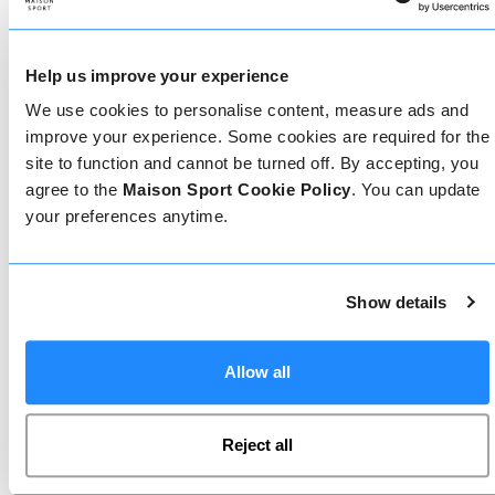
Come prenotare
Prenotare con noi non potrebbe essere più
Help us improve your experience
semplice, il nostro team di esperti è sempre a
disposizione per aiutarvi: prenotate subito online
We use cookies to personalise content, measure ads and
o parlate con il nostro team se avete bisogno di
improve your experience. Some cookies are required for the
assistenza.
site to function and cannot be turned off. By accepting, you
agree to the
Maison Sport Cookie Policy
. You can update
your preferences anytime.
Prenota online
Show details
Chiamaci
Allow all
Chat dal vivo
Reject all