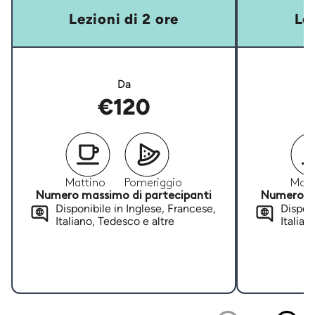
Lezioni di 2 ore
Lez
Da
€120
Mattino
Pomeriggio
Matt
Numero massimo di partecipanti
Numero ma
Disponibile in Inglese, Francese,
Disponi
Italiano, Tedesco e altre
Italian