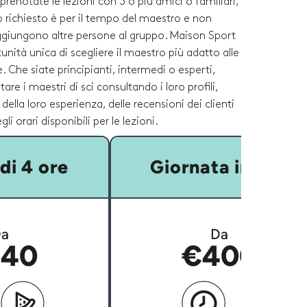
prenotate le lezioni con 3 o più amici o familiari,
o richiesto è per il tempo del maestro e non
ggiungono altre persone al gruppo. Maison Sport
tunità unica di scegliere il maestro più adatto alle
. Che siate principianti, intermedi o esperti,
re i maestri di sci consultando i loro profili,
ella loro esperienza, delle recensioni dei clienti
li orari disponibili per le lezioni.
di 4 ore
Giornata intera
a
Da
40
€400