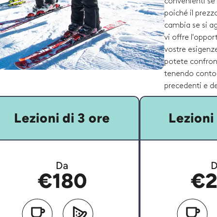
convenienti se 
poiché il prezz
cambia se si a
vi offre l'oppor
vostre esigenze
potete confronta
tenendo conto d
precedenti e deg
Lezioni di 3 ore
Lezioni 
Da
D
€180
€2