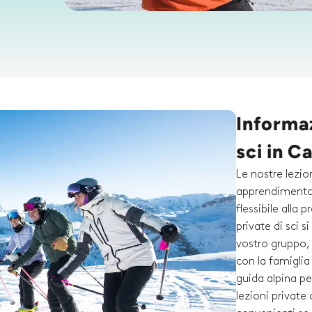
Informaz
sci in C
Le nostre lezio
apprendimento 
flessibile alla 
private di sci s
vostro gruppo, 
con la famigli
guida alpina pe
lezioni private