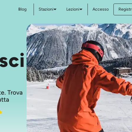
Blog
Stazioni
Lezioni
Accesso
Registr
sci
ste. Trova
utta