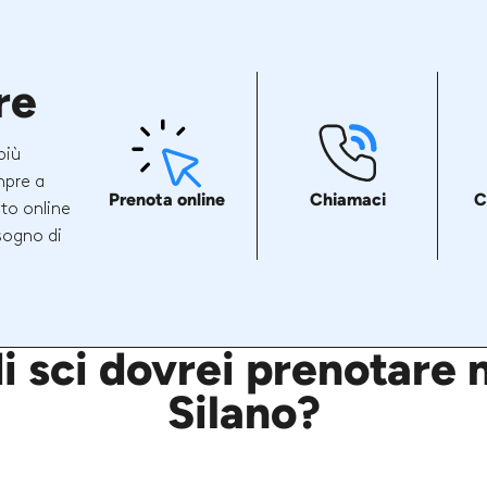
re
più
mpre a
Prenota online
Chiamaci
C
ito online
sogno di
i sci dovrei prenotare 
Silano?