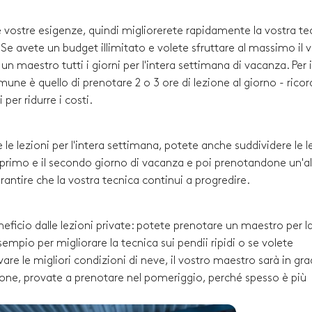
le vostre esigenze, quindi migliorerete rapidamente la vostra te
i. Se avete un budget illimitato e volete sfruttare al massimo il 
 maestro tutti i giorni per l'intera settimana di vacanza. Per i
comune è quello di prenotare 2 o 3 ore di lezione al giorno - rico
per ridurre i costi.
 le lezioni per l'intera settimana, potete anche suddividere le l
l primo e il secondo giorno di vacanza e poi prenotandone un'al
arantire che la vostra tecnica continui a progredire.
neficio dalle lezioni private: potete prenotare un maestro per l
empio per migliorare la tecnica sui pendii ripidi o se volete
re le migliori condizioni di neve, il vostro maestro sarà in gra
ezione, provate a prenotare nel pomeriggio, perché spesso è più