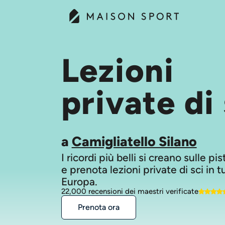
Lezioni
private di 
a
Camigliatello Silano
I ricordi più belli si creano sulle pi
e prenota lezioni private di sci in t
Europa.
22,000 recensioni dei maestri verificate
Prenota ora