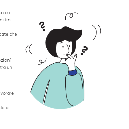
cnica
vostro
rdate che
ezioni
tra un
avorare
do di