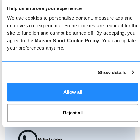
Prenotare con noi non potrebbe essere più
Help us improve your experience
semplice, il nostro team di esperti è sempre a
disposizione per aiutarvi: prenotate subito online
We use cookies to personalise content, measure ads and
o parlate con il nostro team se avete bisogno di
improve your experience. Some cookies are required for the
assistenza.
site to function and cannot be turned off. By accepting, you
agree to the
Maison Sport Cookie Policy
. You can update
Prenota online
your preferences anytime.
Show details
Chiamaci
Allow all
Chat dal vivo
Reject all
Whatsapp