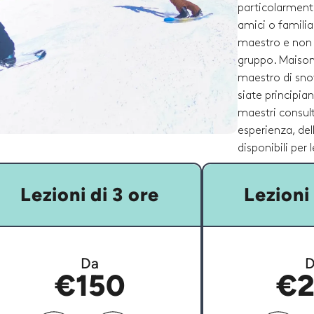
particolarmente
amici o familia
maestro e non 
gruppo. Maison 
maestro di sno
siate principia
maestri consult
esperienza, dell
disponibili per l
Lezioni di 3 ore
Lezioni 
Da
D
€150
€2