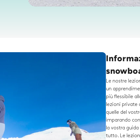
Informaz
snowboa
Le nostre lezio
un apprendimen
più flessibile 
lezioni private
quelle del vost
imparando con 
la vostra guida
tutto. Le lezio