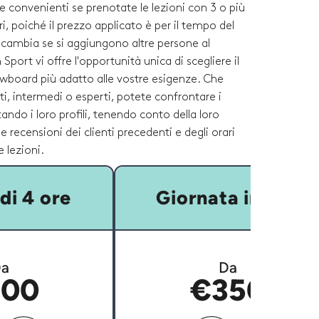
 convenienti se prenotate le lezioni con 3 o più
ri, poiché il prezzo applicato è per il tempo del
cambia se si aggiungono altre persone al
Sport vi offre l'opportunità unica di scegliere il
wboard più adatto alle vostre esigenze. Che
nti, intermedi o esperti, potete confrontare i
ando i loro profili, tenendo conto della loro
e recensioni dei clienti precedenti e degli orari
e lezioni.
di 4 ore
Giornata intera
a
Da
00
€350