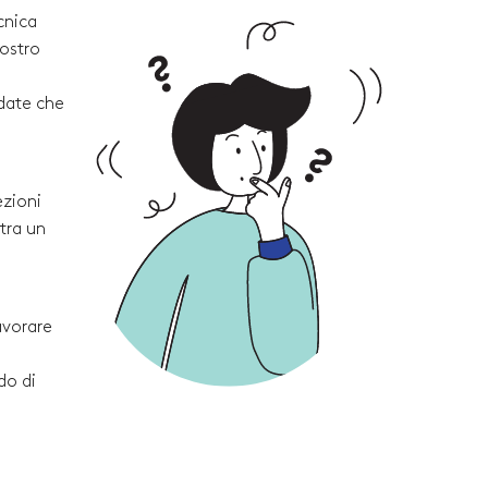
cnica
vostro
rdate che
ezioni
tra un
avorare
do di