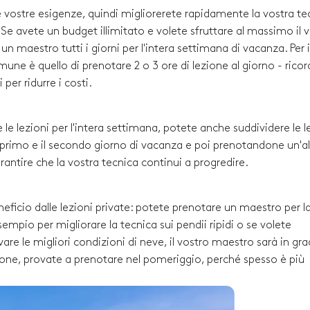
le vostre esigenze, quindi migliorerete rapidamente la vostra te
i. Se avete un budget illimitato e volete sfruttare al massimo il 
 maestro tutti i giorni per l'intera settimana di vacanza. Per i
comune è quello di prenotare 2 o 3 ore di lezione al giorno - rico
per ridurre i costi.
 le lezioni per l'intera settimana, potete anche suddividere le l
l primo e il secondo giorno di vacanza e poi prenotandone un'al
arantire che la vostra tecnica continui a progredire.
neficio dalle lezioni private: potete prenotare un maestro per l
empio per migliorare la tecnica sui pendii ripidi o se volete
re le migliori condizioni di neve, il vostro maestro sarà in gra
ezione, provate a prenotare nel pomeriggio, perché spesso è più