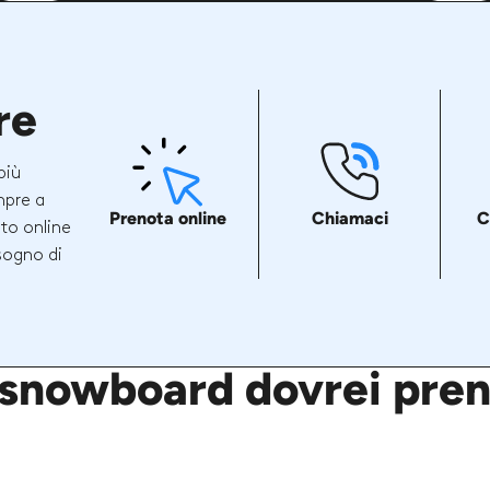
re
più
mpre a
Prenota online
Chiamaci
C
ito online
sogno di
 snowboard dovrei pren