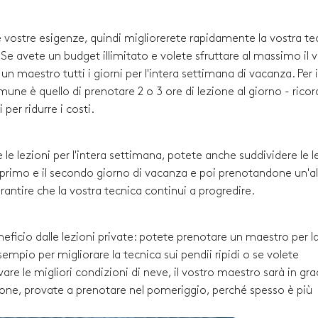
le vostre esigenze, quindi migliorerete rapidamente la vostra te
i. Se avete un budget illimitato e volete sfruttare al massimo il 
 maestro tutti i giorni per l'intera settimana di vacanza. Per i
comune è quello di prenotare 2 o 3 ore di lezione al giorno - rico
per ridurre i costi.
 le lezioni per l'intera settimana, potete anche suddividere le l
l primo e il secondo giorno di vacanza e poi prenotandone un'al
arantire che la vostra tecnica continui a progredire.
neficio dalle lezioni private: potete prenotare un maestro per l
empio per migliorare la tecnica sui pendii ripidi o se volete
re le migliori condizioni di neve, il vostro maestro sarà in gra
ezione, provate a prenotare nel pomeriggio, perché spesso è più