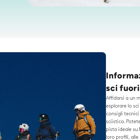
Informaz
sci fuor
Affidarsi a un 
esplorare lo sci
consigli tecnic
sciistica. Potet
pista ideale su
loro profili, all