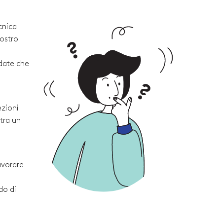
cnica
vostro
rdate che
ezioni
tra un
avorare
do di