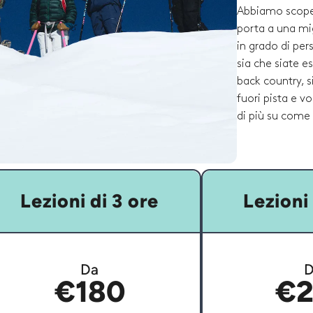
Abbiamo scoper
porta a una mig
in grado di pers
sia che siate e
back country, s
fuori pista e v
di più su come 
Lezioni di 3 ore
Lezioni 
Da
D
€180
€2