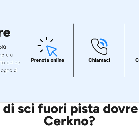
re
più
mpre a
Prenota online
Chiamaci
C
ito online
sogno di
di sci fuori pista dovr
Cerkno?