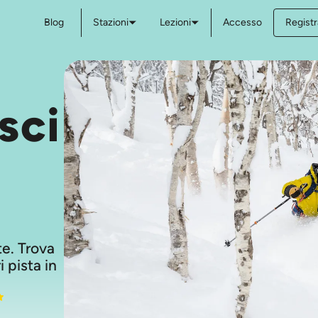
Blog
Stazioni
Lezioni
Accesso
Registr
sci
a
ste. Trova
i pista in