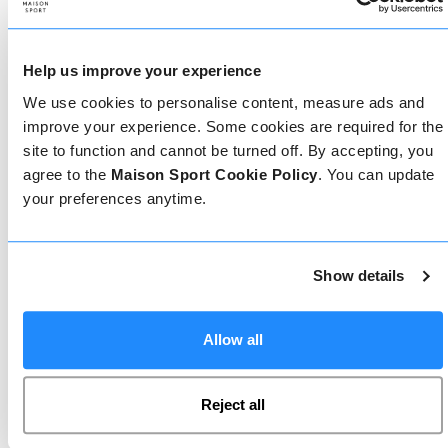
Come prenotare
Help us improve your experience
Prenotare con noi non potrebbe essere più
semplice, il nostro team di esperti è sempre a
We use cookies to personalise content, measure ads and
disposizione per aiutarvi: prenotate subito online
improve your experience. Some cookies are required for the
o parlate con il nostro team se avete bisogno di
site to function and cannot be turned off. By accepting, you
assistenza.
agree to the
Maison Sport Cookie Policy
. You can update
your preferences anytime.
Prenota online
Show details
Chiamaci
Allow all
Reject all
Chat dal vivo