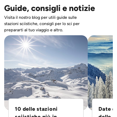
Guide, consigli e notizie
Visita il nostro blog per utili guide sulle
stazioni sciistiche, consigli per lo sci per
prepararti al tuo viaggio e altro.
10 delle stazioni
Date d
sciistiche più in...
delle S