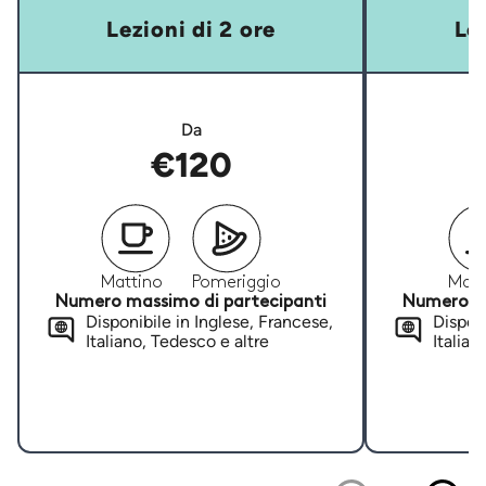
Lezioni di 2 ore
Lez
Da
€120
Mattino
Pomeriggio
Matt
Numero massimo di partecipanti
Numero ma
Disponibile in Inglese, Francese,
Disponi
Italiano, Tedesco e altre
Italian