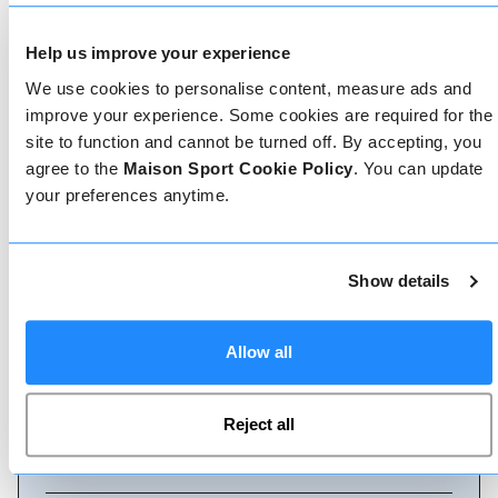
Come prenotare
Help us improve your experience
Prenotare con noi non potrebbe essere più
semplice, il nostro team di esperti è sempre a
We use cookies to personalise content, measure ads and
disposizione per aiutarvi: prenotate subito online
improve your experience. Some cookies are required for the
o parlate con il nostro team se avete bisogno di
site to function and cannot be turned off. By accepting, you
assistenza.
agree to the
Maison Sport Cookie Policy
. You can update
your preferences anytime.
Prenota online
Show details
Chiamaci
Allow all
Reject all
Chat dal vivo