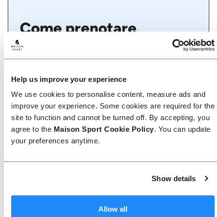
Come prenotare
Prenotare con noi non potrebbe essere più
semplice, il nostro team di esperti è sempre a
disposizione per aiutarvi: prenotate subito online
o parlate con il nostro team se avete bisogno di
Help us improve your experience
assistenza.
We use cookies to personalise content, measure ads and
improve your experience. Some cookies are required for the
site to function and cannot be turned off. By accepting, you
Prenota online
agree to the
Maison Sport Cookie Policy
. You can update
your preferences anytime.
Chiamaci
Show details
Allow all
Chat dal vivo