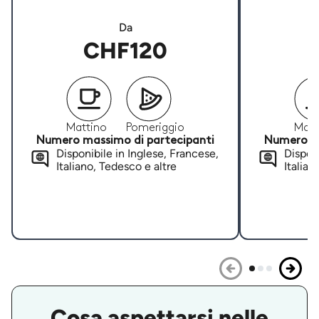
Da
CHF120
Mattino
Pomeriggio
Matt
Numero massimo di partecipanti
Numero ma
Disponibile in Inglese, Francese,
Disponi
Italiano, Tedesco e altre
Italian
Cosa aspettarsi nelle