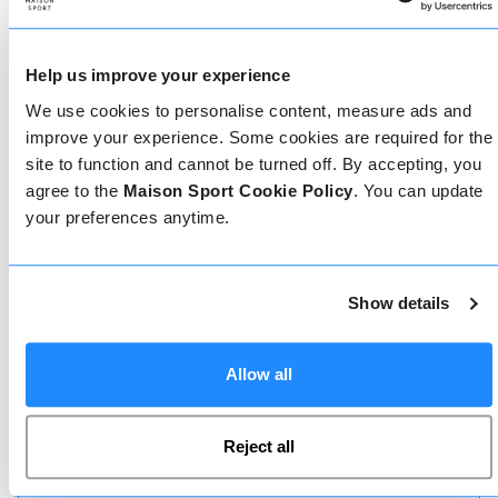
disposizione per aiutarvi: prenotate subito online
o parlate con il nostro team se avete bisogno di
assistenza.
Help us improve your experience
We use cookies to personalise content, measure ads and
Prenota online
improve your experience. Some cookies are required for the
site to function and cannot be turned off. By accepting, you
agree to the
Maison Sport Cookie Policy
. You can update
your preferences anytime.
Chiamaci
Show details
Chat dal vivo
Allow all
Reject all
Whatsapp