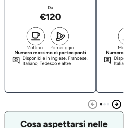
Da
€120
Mattino
Pomeriggio
Matt
Numero massimo di partecipanti
Numero ma
Disponibile in Inglese, Francese,
Disponi
Italiano, Tedesco e altre
Italian
Cosa aspettarsi nelle