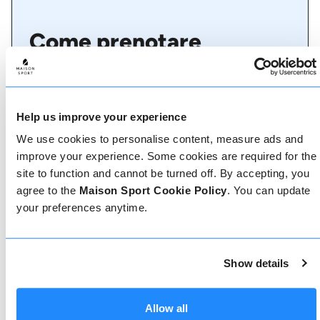
Come prenotare
Prenotare con noi non potrebbe essere più
semplice, il nostro team di esperti è sempre a
disposizione per aiutarvi: prenotate subito online
o parlate con il nostro team se avete bisogno di
Help us improve your experience
assistenza.
We use cookies to personalise content, measure ads and
improve your experience. Some cookies are required for the
site to function and cannot be turned off. By accepting, you
Prenota online
agree to the
Maison Sport Cookie Policy
. You can update
your preferences anytime.
Chiamaci
Show details
Allow all
Chat dal vivo