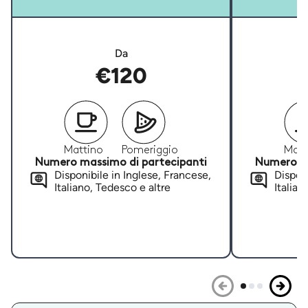
Da
€120
Mattino
Pomeriggio
Matt
Numero massimo di partecipanti
Numero ma
Disponibile in Inglese, Francese,
Disponi
Italiano, Tedesco e altre
Italian