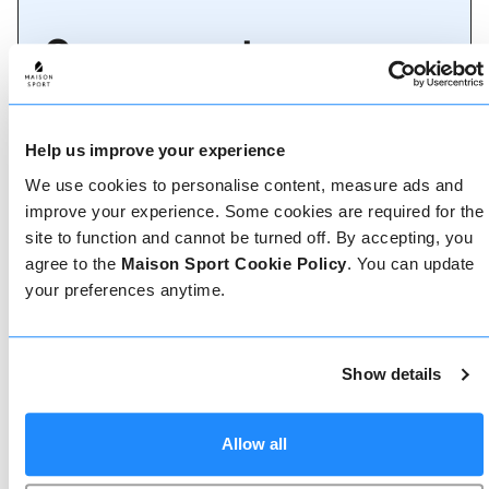
Come prenotare
Prenotare con noi non potrebbe essere più
semplice, il nostro team di esperti è sempre a
disposizione per aiutarvi: prenotate subito online
Help us improve your experience
o parlate con il nostro team se avete bisogno di
assistenza.
We use cookies to personalise content, measure ads and
improve your experience. Some cookies are required for the
site to function and cannot be turned off. By accepting, you
Prenota online
agree to the
Maison Sport Cookie Policy
. You can update
your preferences anytime.
Chiamaci
Show details
Allow all
Chat dal vivo