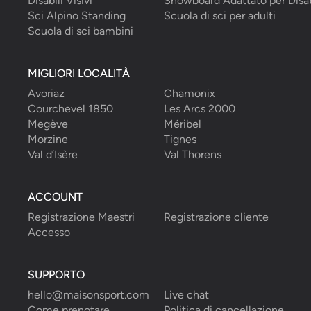
Disabili Visivi
Snowboard Adattato per Disab
Sci Alpino Standing
Scuola di sci per adulti
Scuola di sci bambini
MIGLIORI LOCALITÀ
Avoriaz
Chamonix
Courchevel 1850
Les Arcs 2000
Megève
Méribel
Morzine
Tignes
Val d’Isère
Val Thorens
ACCOUNT
Registrazione Maestri
Registrazione cliente
Accesso
SUPPORTO
hello@maisonsport.com
Live chat
Come prenotare
Politica di cancellazione