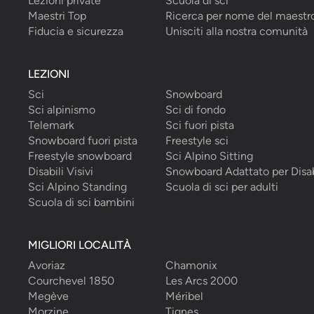
Lezioni private
Scuola di sci
Maestri Top
Ricerca per nome del maestr
Fiducia e sicurezza
Unisciti alla nostra comunità
LEZIONI
Sci
Snowboard
Sci alpinismo
Sci di fondo
Telemark
Sci fuori pista
Snowboard fuori pista
Freestyle sci
Freestyle snowboard
Sci Alpino Sitting
Disabili Visivi
Snowboard Adattato per Disab
Sci Alpino Standing
Scuola di sci per adulti
Scuola di sci bambini
MIGLIORI LOCALITÀ
Avoriaz
Chamonix
Courchevel 1850
Les Arcs 2000
Megève
Méribel
Morzine
Tignes