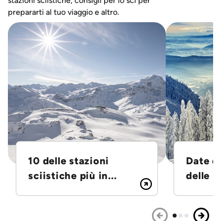
stazioni sciistiche, consigli per lo sci per
prepararti al tuo viaggio e altro.
10 delle stazioni
Date d
sciistiche più in...
delle S