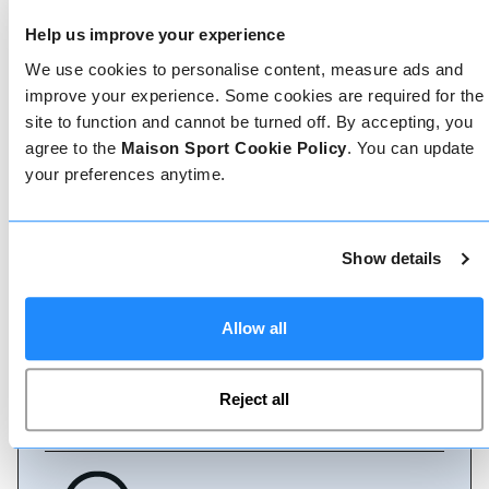
Prenotare con noi non potrebbe essere più
Help us improve your experience
semplice, il nostro team di esperti è sempre a
disposizione per aiutarvi: prenotate subito online
We use cookies to personalise content, measure ads and
o parlate con il nostro team se avete bisogno di
improve your experience. Some cookies are required for the
assistenza.
site to function and cannot be turned off. By accepting, you
agree to the
Maison Sport Cookie Policy
. You can update
your preferences anytime.
Prenota online
Show details
Chiamaci
Allow all
Chat dal vivo
Reject all