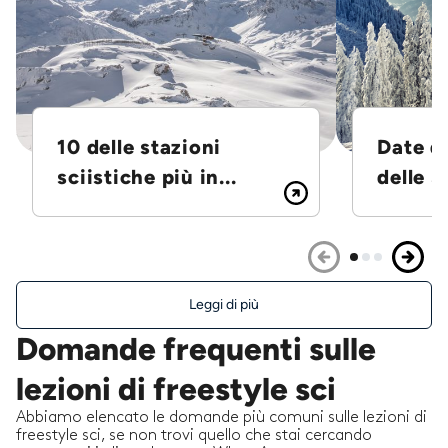
10 delle stazioni
Date d
sciistiche più in...
delle S
Leggi di più
Domande frequenti sulle
lezioni di freestyle sci
Abbiamo elencato le domande più comuni sulle lezioni di
freestyle sci, se non trovi quello che stai cercando