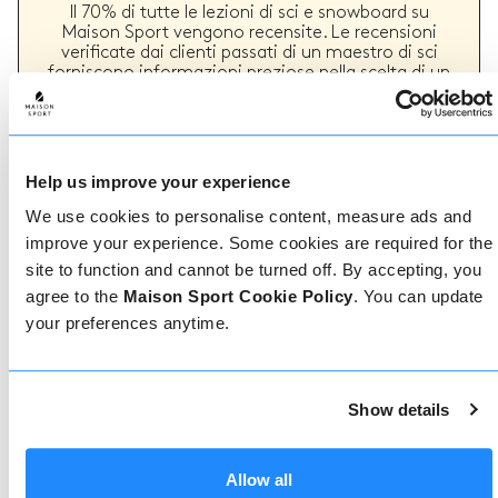
Il 70% di tutte le lezioni di sci e snowboard su
Maison Sport vengono recensite. Le recensioni
verificate dai clienti passati di un maestro di sci
forniscono informazioni preziose nella scelta di un
maestro. Puoi vedere se un maestro offre
regolarmente un servizio di alta qualità e i tipi di
lezioni di sci o snowboard che ha fornito in passato.
Help us improve your experience
We use cookies to personalise content, measure ads and
Come prenotare
improve your experience. Some cookies are required for the
site to function and cannot be turned off. By accepting, you
Prenotare con noi non potrebbe essere più
agree to the
Maison Sport Cookie Policy
. You can update
semplice, il nostro team di esperti è sempre a
your preferences anytime.
disposizione per aiutarvi: prenotate subito online
o parlate con il nostro team se avete bisogno di
assistenza.
Show details
Prenota online
Allow all