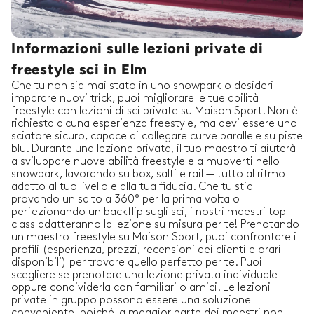
Informazioni sulle lezioni private di
freestyle sci in Elm
Che tu non sia mai stato in uno snowpark o desideri
imparare nuovi trick, puoi migliorare le tue abilità
freestyle con lezioni di sci private su Maison Sport. Non è
richiesta alcuna esperienza freestyle, ma devi essere uno
sciatore sicuro, capace di collegare curve parallele su piste
blu. Durante una lezione privata, il tuo maestro ti aiuterà
a sviluppare nuove abilità freestyle e a muoverti nello
snowpark, lavorando su box, salti e rail — tutto al ritmo
adatto al tuo livello e alla tua fiducia. Che tu stia
provando un salto a 360° per la prima volta o
perfezionando un backflip sugli sci, i nostri maestri top
class adatteranno la lezione su misura per te! Prenotando
un maestro freestyle su Maison Sport, puoi confrontare i
profili (esperienza, prezzi, recensioni dei clienti e orari
disponibili) per trovare quello perfetto per te. Puoi
scegliere se prenotare una lezione privata individuale
oppure condividerla con familiari o amici. Le lezioni
private in gruppo possono essere una soluzione
conveniente, poiché la maggior parte dei maestri non