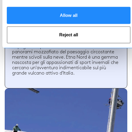
Nord
Allow all
Etna Nord si trova a Italia
Etna Nord, situato sul Monte Etna in Sicilia, offre
un'emozionante esperienza sciistica durante la
Reject all
stagione invernale. Con la sua elevata altitudine e
il terreno vulcanico, offre piste uniche e
impegnative per sciatori e snowboarder. Goditi
panorami mozzafiato del paesaggio circostante
mentre scivoli sulla neve. Etna Nord è una gemma
nascosta per gli appassionati di sport invernali che
cercano un'avventura indimenticabile sul più
grande vulcano attivo d'Italia.