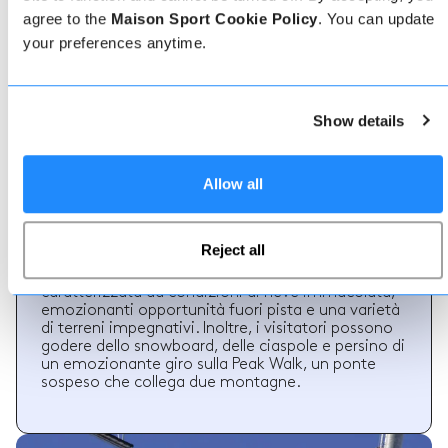
agree to the
Maison Sport Cookie Policy
. You can update
your preferences anytime.
Informazioni su Gstaad -
Show details
Glacier 3000
Gstaad - Glacier 3000 si trova a Svizzera
Allow all
Gstaad - Glacier 3000 offre un'esperienza sciistica
entusiasmante con panorami mozzafiato.
Incastonato nelle Alpi Svizzere, vanta una vasta
Reject all
rete di piste ben curate, adatte a tutti i livelli di
abilità nello sci. La stagione sciistica qui è
caratterizzata da condizioni di neve immacolata,
emozionanti opportunità fuori pista e una varietà
di terreni impegnativi. Inoltre, i visitatori possono
godere dello snowboard, delle ciaspole e persino di
un emozionante giro sulla Peak Walk, un ponte
sospeso che collega due montagne.