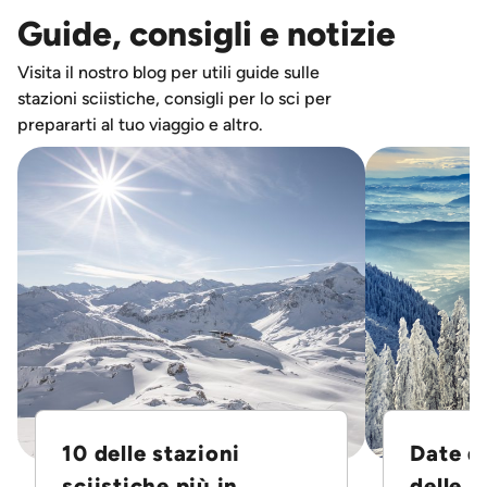
Guide, consigli e notizie
Visita il nostro blog per utili guide sulle
stazioni sciistiche, consigli per lo sci per
prepararti al tuo viaggio e altro.
10 delle stazioni
Date d
sciistiche più in...
delle S