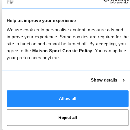
Come prenotare
Help us improve your experience
Prenotare con noi non potrebbe essere più
semplice, il nostro team di esperti è sempre a
We use cookies to personalise content, measure ads and
disposizione per aiutarvi: prenotate subito online
improve your experience. Some cookies are required for the
o parlate con il nostro team se avete bisogno di
site to function and cannot be turned off. By accepting, you
assistenza.
agree to the
Maison Sport Cookie Policy
. You can update
your preferences anytime.
Prenota online
Show details
Chiamaci
Allow all
Reject all
Chat dal vivo