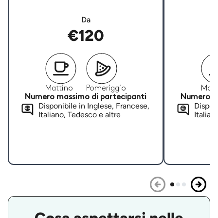
Da
€120
Mattino
Pomeriggio
Matt
Numero massimo di partecipanti
Numero ma
Disponibile in Inglese, Francese,
Disponi
Italiano, Tedesco e altre
Italian